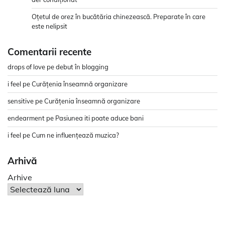
Oțetul de orez în bucătăria chinezească. Preparate în care
este nelipsit
Comentarii recente
drops of love
pe
debut în blogging
i feel
pe
Curățenia înseamnă organizare
sensitive
pe
Curățenia înseamnă organizare
endearment
pe
Pasiunea iti poate aduce bani
i feel
pe
Cum ne influențează muzica?
Arhivă
Arhive