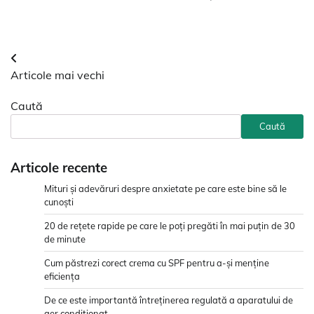
Navigare
Articole mai vechi
în
Caută
articole
Caută
Articole recente
Mituri și adevăruri despre anxietate pe care este bine să le
cunoști
20 de rețete rapide pe care le poți pregăti în mai puțin de 30
de minute
Cum păstrezi corect crema cu SPF pentru a-și menține
eficiența
De ce este importantă întreținerea regulată a aparatului de
aer condiționat