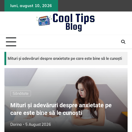
Skip
luni, august 10, 2026
to
content
Sănătate
Mituri și adevăruri despre anxietate pe
care este bine să le cunoști
Dorina
5 August 2026