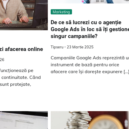
Marketing
De ce să lucrezi cu o agenție
Google Ads în loc să îți gestion
singur campaniile?
Tipseru
23 Martie 2025
zi afacerea online
Campaniile Google Ads reprezintă u
026
instrument de bază pentru orice
 funcționează pe
afacere care își dorește expunere […
i continuitate. Când
sunt protejate,