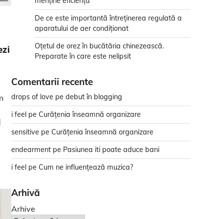
menține eficiența
De ce este importantă întreținerea regulată a
aparatului de aer condiționat
Oțetul de orez în bucătăria chinezească.
ezi
Preparate în care este nelipsit
Comentarii recente
drops of love
pe
debut în blogging
n
i feel
pe
Curățenia înseamnă organizare
]
sensitive
pe
Curățenia înseamnă organizare
endearment
pe
Pasiunea iti poate aduce bani
i feel
pe
Cum ne influențează muzica?
Arhivă
Arhive