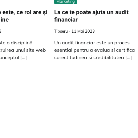
Marketing
este, ce rol are și
La ce te poate ajuta un audit
bine
financiar
3
Tipseru
11 Mai 2023
e o disciplină
Un audit financiar este un proces
truirea unui site web
esential pentru a evalua si certifica
onceptul […]
corectitudinea si credibilitatea […]