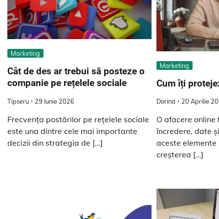
Marketing
Marketing
Cât de des ar trebui să posteze o
companie pe rețelele sociale
Cum îți proteje
Tipseru
29 Iunie 2026
Dorina
20 Aprilie 2
Frecvența postărilor pe rețelele sociale
O afacere online
este una dintre cele mai importante
încredere, date ș
decizii din strategia de […]
aceste elemente 
creșterea […]