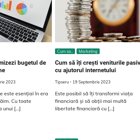
Cum sa..
Marketing
imizezi bugetul de
Cum să îți crești veniturile pasi
ne
cu ajutorul internetului
rie 2023
Tipseru
19 Septembrie 2023
e este esențial în era
Este posibil să îți transformi viața
răim. Cu toate
financiară și să obții mai multă
 unui […]
libertate financiară cu […]