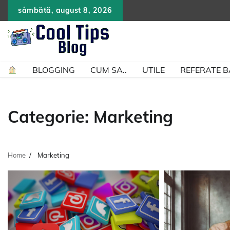
Skip
sâmbătă, august 8, 2026
to
content
BLOGGING
CUM SA..
UTILE
REFERATE 
Categorie:
Marketing
Home
Marketing