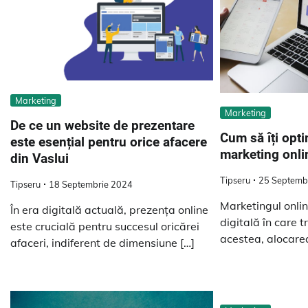
Marketing
Marketing
De ce un website de prezentare
Cum să îți opt
este esențial pentru orice afacere
marketing onli
din Vaslui
Tipseru
25 Septemb
Tipseru
18 Septembrie 2024
Marketingul onlin
În era digitală actuală, prezența online
digitală în care t
este crucială pentru succesul oricărei
acestea, alocarea
afaceri, indiferent de dimensiune […]