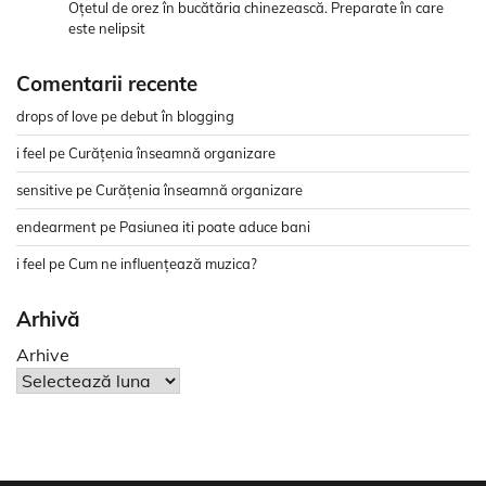
Oțetul de orez în bucătăria chinezească. Preparate în care
este nelipsit
Comentarii recente
drops of love
pe
debut în blogging
i feel
pe
Curățenia înseamnă organizare
sensitive
pe
Curățenia înseamnă organizare
endearment
pe
Pasiunea iti poate aduce bani
i feel
pe
Cum ne influențează muzica?
Arhivă
Arhive