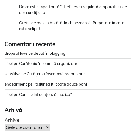
De ce este importantă întreținerea regulată a aparatului de
aer condiționat
Oțetul de orez în bucătăria chinezească. Preparate în care
este nelipsit
Comentarii recente
drops of love
pe
debut în blogging
i feel
pe
Curățenia înseamnă organizare
sensitive
pe
Curățenia înseamnă organizare
endearment
pe
Pasiunea iti poate aduce bani
i feel
pe
Cum ne influențează muzica?
Arhivă
Arhive