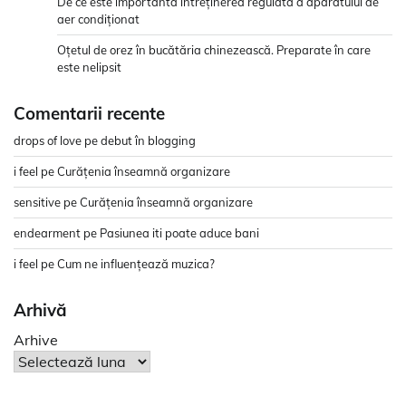
De ce este importantă întreținerea regulată a aparatului de
aer condiționat
Oțetul de orez în bucătăria chinezească. Preparate în care
este nelipsit
Comentarii recente
drops of love
pe
debut în blogging
i feel
pe
Curățenia înseamnă organizare
sensitive
pe
Curățenia înseamnă organizare
endearment
pe
Pasiunea iti poate aduce bani
i feel
pe
Cum ne influențează muzica?
Arhivă
Arhive