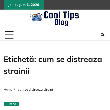
Skip
joi, august 6, 2026
to
content
Etichetă:
cum se distreaza
strainii
Home
cum se distreaza strainii
Cum sa..