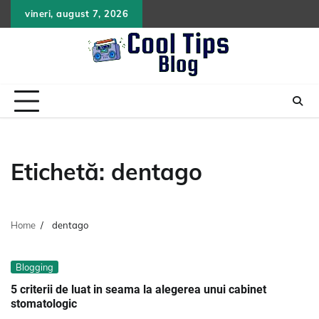
Skip
vineri, august 7, 2026
to
content
Etichetă:
dentago
Home
dentago
Blogging
5 criterii de luat in seama la alegerea unui cabinet
stomatologic