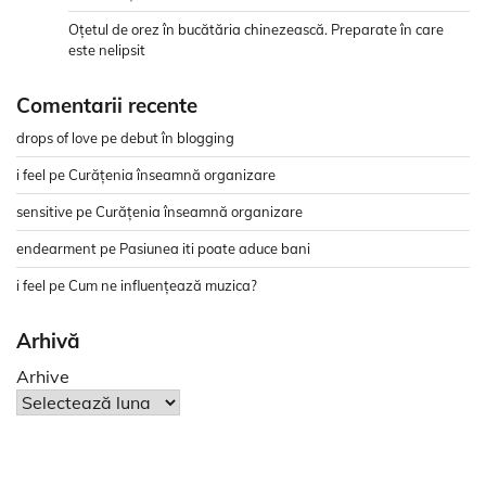
Oțetul de orez în bucătăria chinezească. Preparate în care
este nelipsit
Comentarii recente
drops of love
pe
debut în blogging
i feel
pe
Curățenia înseamnă organizare
sensitive
pe
Curățenia înseamnă organizare
endearment
pe
Pasiunea iti poate aduce bani
i feel
pe
Cum ne influențează muzica?
Arhivă
Arhive