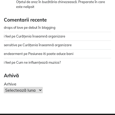
Oțetul de orez în bucătăria chinezească. Preparate în care
este nelipsit
Comentarii recente
drops of love
pe
debut în blogging
i feel
pe
Curățenia înseamnă organizare
sensitive
pe
Curățenia înseamnă organizare
endearment
pe
Pasiunea iti poate aduce bani
i feel
pe
Cum ne influențează muzica?
Arhivă
Arhive