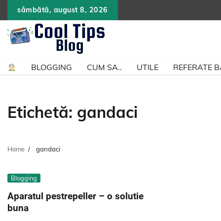
Skip
sâmbătă, august 8, 2026
to
content
BLOGGING
CUM SA..
UTILE
REFERATE 
Etichetă:
gandaci
Home
gandaci
Blogging
Aparatul pestrepeller – o solutie
buna