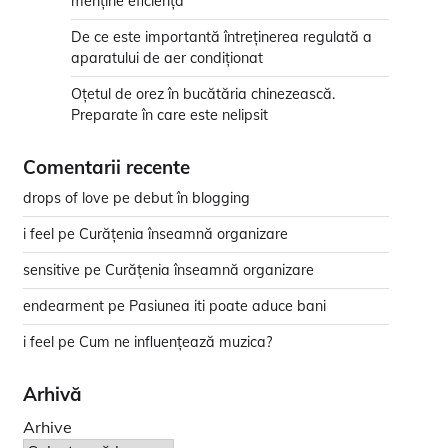
menține eficiența
De ce este importantă întreținerea regulată a
aparatului de aer condiționat
Oțetul de orez în bucătăria chinezească.
Preparate în care este nelipsit
Comentarii recente
drops of love
pe
debut în blogging
i feel
pe
Curățenia înseamnă organizare
sensitive
pe
Curățenia înseamnă organizare
endearment
pe
Pasiunea iti poate aduce bani
i feel
pe
Cum ne influențează muzica?
Arhivă
Arhive