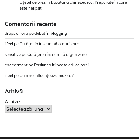
Oțetul de orez în bucătăria chinezească. Preparate în care
este nelipsit
Comentarii recente
drops of love
pe
debut în blogging
i feel
pe
Curățenia înseamnă organizare
sensitive
pe
Curățenia înseamnă organizare
endearment
pe
Pasiunea iti poate aduce bani
i feel
pe
Cum ne influențează muzica?
Arhivă
Arhive