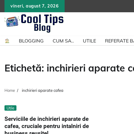
Skip
vineri, august 7, 2026
to
content
BLOGGING
CUM SA..
UTILE
REFERATE 
Etichetă:
inchirieri aparate 
Home
inchirieri aparate cafea
Utile
Serviciile de inchirieri aparate de
cafea, cruciale pentru intalniri de
business reusite!