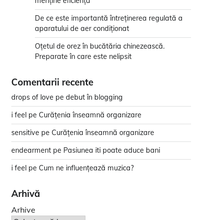
menține eficiența
De ce este importantă întreținerea regulată a
aparatului de aer condiționat
Oțetul de orez în bucătăria chinezească.
Preparate în care este nelipsit
Comentarii recente
drops of love
pe
debut în blogging
i feel
pe
Curățenia înseamnă organizare
sensitive
pe
Curățenia înseamnă organizare
endearment
pe
Pasiunea iti poate aduce bani
i feel
pe
Cum ne influențează muzica?
Arhivă
Arhive