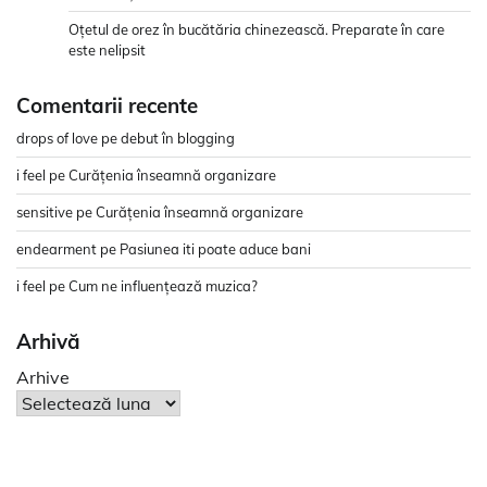
Oțetul de orez în bucătăria chinezească. Preparate în care
este nelipsit
Comentarii recente
drops of love
pe
debut în blogging
i feel
pe
Curățenia înseamnă organizare
sensitive
pe
Curățenia înseamnă organizare
endearment
pe
Pasiunea iti poate aduce bani
i feel
pe
Cum ne influențează muzica?
Arhivă
Arhive