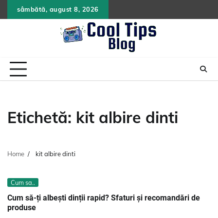
Skip
sâmbătă, august 8, 2026
to
content
Etichetă:
kit albire dinti
Home
kit albire dinti
Cum sa..
Cum să-ți albești dinții rapid? Sfaturi și recomandări de
produse