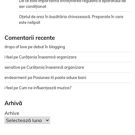
De ce este importantă întreținerea regulată a aparatului de
aer condiționat
Oțetul de orez în bucătăria chinezească. Preparate în care
este nelipsit
Comentarii recente
drops of love
pe
debut în blogging
i feel
pe
Curățenia înseamnă organizare
sensitive
pe
Curățenia înseamnă organizare
endearment
pe
Pasiunea iti poate aduce bani
i feel
pe
Cum ne influențează muzica?
Arhivă
Arhive