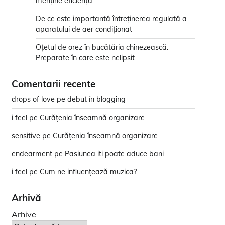
menține eficiența
De ce este importantă întreținerea regulată a
aparatului de aer condiționat
Oțetul de orez în bucătăria chinezească.
Preparate în care este nelipsit
Comentarii recente
drops of love
pe
debut în blogging
i feel
pe
Curățenia înseamnă organizare
sensitive
pe
Curățenia înseamnă organizare
endearment
pe
Pasiunea iti poate aduce bani
i feel
pe
Cum ne influențează muzica?
Arhivă
Arhive