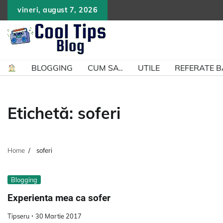
Skip
vineri, august 7, 2026
to
content
BLOGGING
CUM SA..
UTILE
REFERATE 
Etichetă:
soferi
Home
soferi
Blogging
Experienta mea ca sofer
Tipseru
30 Martie 2017