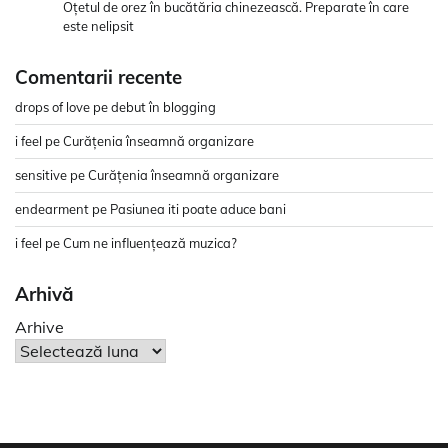
Oțetul de orez în bucătăria chinezească. Preparate în care
este nelipsit
Comentarii recente
drops of love
pe
debut în blogging
i feel
pe
Curățenia înseamnă organizare
sensitive
pe
Curățenia înseamnă organizare
endearment
pe
Pasiunea iti poate aduce bani
i feel
pe
Cum ne influențează muzica?
Arhivă
Arhive