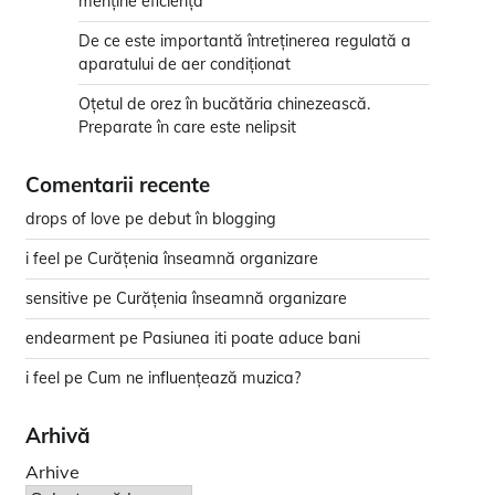
menține eficiența
De ce este importantă întreținerea regulată a
aparatului de aer condiționat
Oțetul de orez în bucătăria chinezească.
Preparate în care este nelipsit
Comentarii recente
drops of love
pe
debut în blogging
i feel
pe
Curățenia înseamnă organizare
sensitive
pe
Curățenia înseamnă organizare
endearment
pe
Pasiunea iti poate aduce bani
i feel
pe
Cum ne influențează muzica?
Arhivă
Arhive