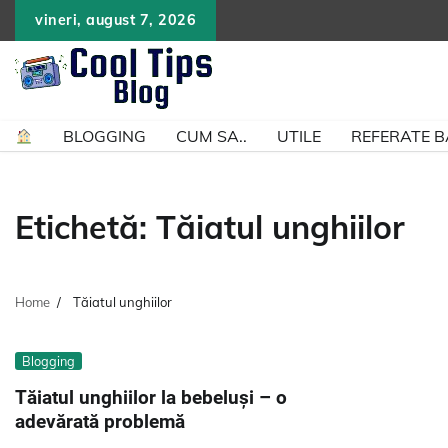
Skip
vineri, august 7, 2026
to
content
BLOGGING
CUM SA..
UTILE
REFERATE 
Etichetă:
Tăiatul unghiilor
Home
Tăiatul unghiilor
Blogging
Tăiatul unghiilor la bebeluși – o
adevărată problemă