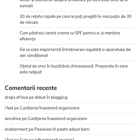
cunoști
20 de rețete rapide pe care le poți pregăti în mai puțin de 30
de minute
Cum păstrezi corect crema cu SPF pentru a-și menține
eficiența
De ce este importantă întreținerea regulată a aparatului de
aer condiționat
Oțetul de orez în bucătăria chinezească. Preparate în care
este nelipsit
Comentarii recente
drops of love
pe
debut în blogging
i feel
pe
Curățenia înseamnă organizare
sensitive
pe
Curățenia înseamnă organizare
endearment
pe
Pasiunea iti poate aduce bani
i feel
pe
Cum ne influențează muzica?