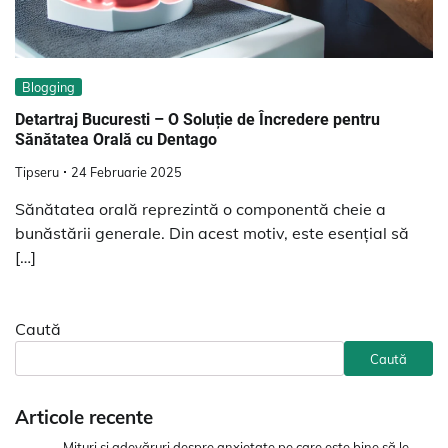
Blogging
Detartraj Bucuresti – O Soluție de Încredere pentru
Sănătatea Orală cu Dentago
Tipseru
24 Februarie 2025
Sănătatea orală reprezintă o componentă cheie a
bunăstării generale. Din acest motiv, este esențial să
[…]
Caută
Caută
Articole recente
Mituri și adevăruri despre anxietate pe care este bine să le