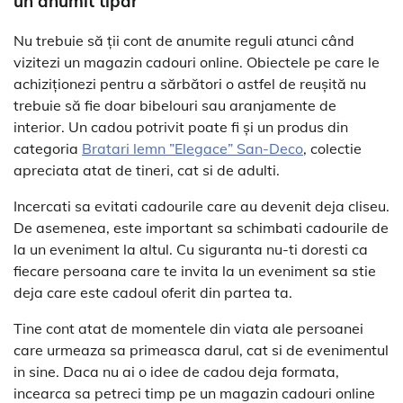
un anumit tipar
Nu trebuie să ții cont de anumite reguli atunci când
vizitezi un magazin cadouri online. Obiectele pe care le
achiziționezi pentru a sărbători o astfel de reușită nu
trebuie să fie doar bibelouri sau aranjamente de
interior. Un cadou potrivit poate fi și un produs din
categoria
Bratari lemn ”Elegace” San-Deco
, colectie
apreciata atat de tineri, cat si de adulti.
Incercati sa evitati cadourile care au devenit deja cliseu.
De asemenea, este important sa schimbati cadourile de
la un eveniment la altul. Cu siguranta nu-ti doresti ca
fiecare persoana care te invita la un eveniment sa stie
deja care este cadoul oferit din partea ta.
Tine cont atat de momentele din viata ale persoanei
care urmeaza sa primeasca darul, cat si de evenimentul
in sine. Daca nu ai o idee de cadou deja formata,
incearca sa petreci timp pe un magazin cadouri online