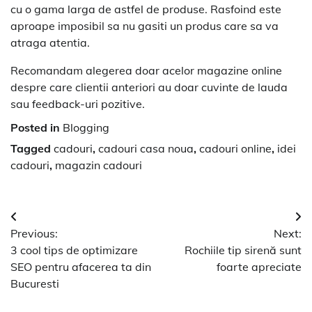
cu o gama larga de astfel de produse. Rasfoind este
aproape imposibil sa nu gasiti un produs care sa va
atraga atentia.
Recomandam alegerea doar acelor magazine online
despre care clientii anteriori au doar cuvinte de lauda
sau feedback-uri pozitive.
Posted in
Blogging
Tagged
cadouri
,
cadouri casa noua
,
cadouri online
,
idei
cadouri
,
magazin cadouri
Navigare
Previous:
Next:
în
3 cool tips de optimizare
Rochiile tip sirenă sunt
articole
SEO pentru afacerea ta din
foarte apreciate
Bucuresti