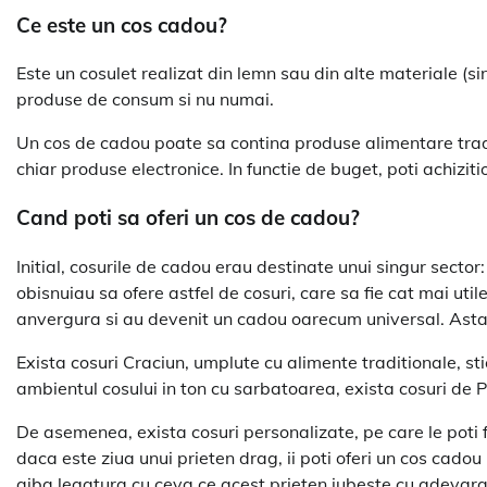
Ce este un cos cadou?
Este un cosulet realizat din lemn sau din alte materiale (si
produse de consum si nu numai.
Un cos de cadou poate sa contina produse alimentare tradi
chiar produse electronice. In functie de buget, poti achiziti
Cand poti sa oferi un cos de cadou?
Initial, cosurile de cadou erau destinate unui singur sector: 
obisnuiau sa ofere astfel de cosuri, care sa fie cat mai util
anvergura si au devenit un cadou oarecum universal. Astazi
Exista cosuri Craciun, umplute cu alimente traditionale, sti
ambientul cosului in ton cu sarbatoarea, exista cosuri de 
De asemenea, exista cosuri personalizate, pe care le poti fa
daca este ziua unui prieten drag, ii poti oferi un cos cado
aiba legatura cu ceva ce acest prieten iubeste cu adevara