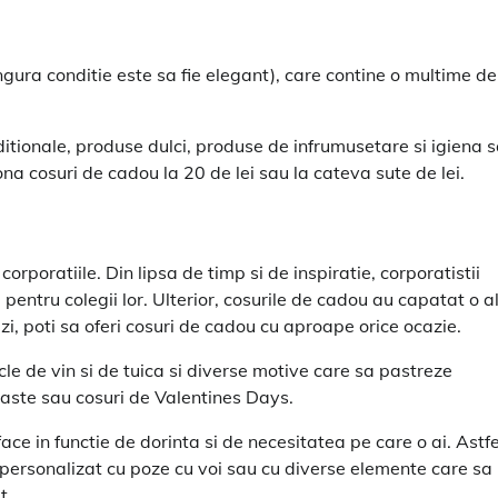
ngura conditie este sa fie elegant), care contine o multime de
tionale, produse dulci, produse de infrumusetare si igiena 
ona cosuri de cadou la 20 de lei sau la cateva sute de lei.
corporatiile. Din lipsa de timp si de inspiratie, corporatistii
e pentru colegii lor. Ulterior, cosurile de cadou au capatat o a
, poti sa oferi cosuri de cadou cu aproape orice ocazie.
cle de vin si de tuica si diverse motive care sa pastreze
Paste sau cosuri de Valentines Days.
ce in functie de dorinta si de necesitatea pe care o ai. Astfe
u personalizat cu poze cu voi sau cu diverse elemente care sa
t.