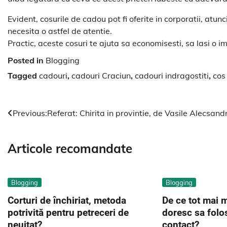
Evident, cosurile de cadou pot fi oferite in corporatii, atu
necesita o astfel de atentie.
Practic, aceste cosuri te ajuta sa economisesti, sa lasi o im
Posted in
Blogging
Tagged
cadouri
,
cadouri Craciun
,
cadouri indragostiti
,
cos
Navigare
Previous:
Referat: Chirita in provintie, de Vasile Alecsandr
în
Articole recomandate
articole
Blogging
Blogging
Corturi de închiriat, metoda
De ce tot mai 
potrivită pentru petreceri de
doresc sa folo
neuitat?
contact?