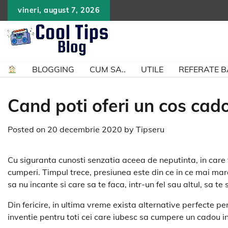
Skip
vineri, august 7, 2026
to
content
BLOGGING
CUM SA..
UTILE
REFERATE 
Cand poti oferi un cos cad
Posted on
20 decembrie 2020
by
Tipseru
Cu siguranta cunosti senzatia aceea de neputinta, in care tr
cumperi. Timpul trece, presiunea este din ce in ce mai mare
sa nu incante si care sa te faca, intr-un fel sau altul, sa te 
Din fericire, in ultima vreme exista alternative perfecte pe
inventie pentru toti cei care iubesc sa cumpere un cadou in