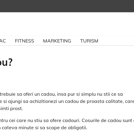
BAC
FITNESS
MARKETING
TURISM
ou?
ebuie sa oferi un cadou, insa pur si simplu nu stii ce sa
 si ajungi sa achizitionezi un cadou de proasta calitate, car
simti prost.
ntru cei care nu stiu sa ofere cadouri. Cosurile de cadou sunt 
 cateva minute si sa scape de obligatii.