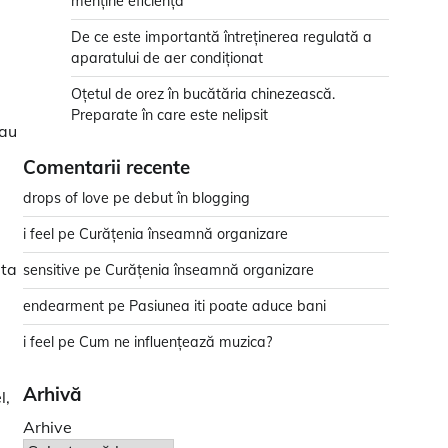
menține eficiența
De ce este importantă întreținerea regulată a
aparatului de aer condiționat
Oțetul de orez în bucătăria chinezească.
Preparate în care este nelipsit
sau
Comentarii recente
drops of love
pe
debut în blogging
i feel
pe
Curățenia înseamnă organizare
lta
sensitive
pe
Curățenia înseamnă organizare
endearment
pe
Pasiunea iti poate aduce bani
i feel
pe
Cum ne influențează muzica?
Arhivă
l,
Arhive