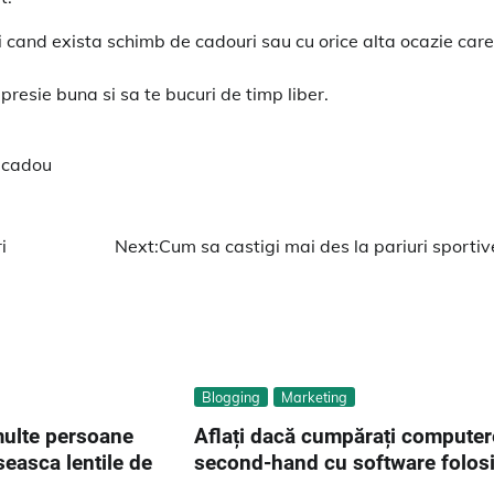
nci cand exista schimb de cadouri sau cu orice alta ocazie care
presie buna si sa te bucuri de timp liber.
 cadou
i
Next:
Cum sa castigi mai des la pariuri sportiv
Blogging
Marketing
multe persoane
Aflați dacă cumpărați computer
seasca lentile de
second-hand cu software folosi