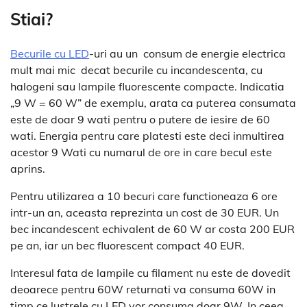
Stiai?
Becurile cu LED
-uri au un consum de energie electrica
mult mai mic decat becurile cu incandescenta, cu
halogeni sau lampile fluorescente compacte. Indicatia
„9 W = 60 W” de exemplu, arata ca puterea consumata
este de doar 9 wati pentru o putere de iesire de 60
wati. Energia pentru care platesti este deci inmultirea
acestor 9 Wati cu numarul de ore in care becul este
aprins.
Pentru utilizarea a 10 becuri care functioneaza 6 ore
intr-un an, aceasta reprezinta un cost de 30 EUR. Un
bec incandescent echivalent de 60 W ar costa 200 EUR
pe an, iar un bec fluorescent compact 40 EUR.
Interesul fata de lampile cu filament nu este de dovedit
deoarece pentru 60W returnati va consuma 60W in
timp ce lustrele cu LED vor consuma doar 9W. In ceea