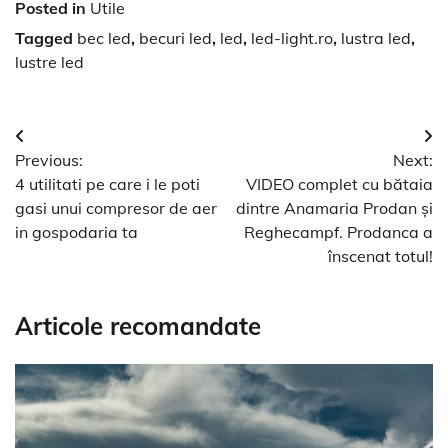
Posted in
Utile
Tagged
bec led
,
becuri led
,
led
,
led-light.ro
,
lustra led
,
lustre led
Navigare
Previous:
Next:
în
4 utilitati pe care i le poti
VIDEO complet cu bătaia
articole
gasi unui compresor de aer
dintre Anamaria Prodan și
in gospodaria ta
Reghecampf. Prodanca a
înscenat totul!
Articole recomandate