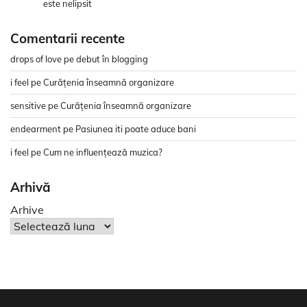
este nelipsit
Comentarii recente
drops of love
pe
debut în blogging
i feel
pe
Curățenia înseamnă organizare
sensitive
pe
Curățenia înseamnă organizare
endearment
pe
Pasiunea iti poate aduce bani
i feel
pe
Cum ne influențează muzica?
Arhivă
Arhive