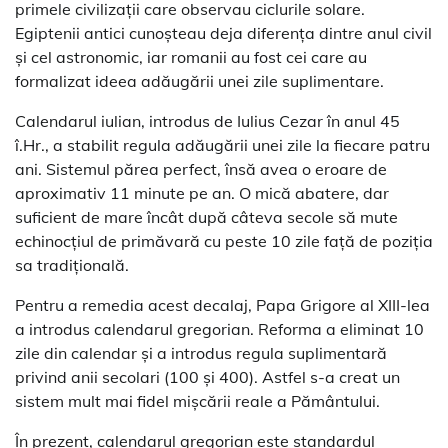
primele civilizații care observau ciclurile solare.
Egiptenii antici cunoșteau deja diferența dintre anul civil
și cel astronomic, iar romanii au fost cei care au
formalizat ideea adăugării unei zile suplimentare.
Calendarul iulian, introdus de Iulius Cezar în anul 45
î.Hr., a stabilit regula adăugării unei zile la fiecare patru
ani. Sistemul părea perfect, însă avea o eroare de
aproximativ 11 minute pe an. O mică abatere, dar
suficient de mare încât după câteva secole să mute
echinocțiul de primăvară cu peste 10 zile față de poziția
sa tradițională.
Pentru a remedia acest decalaj, Papa Grigore al XIII-lea
a introdus calendarul gregorian. Reforma a eliminat 10
zile din calendar și a introdus regula suplimentară
privind anii secolari (100 și 400). Astfel s-a creat un
sistem mult mai fidel mișcării reale a Pământului.
În prezent, calendarul gregorian este standardul