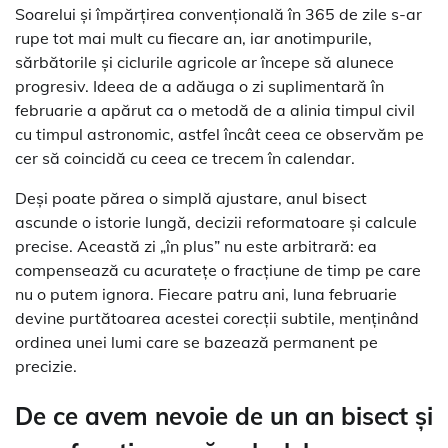
Soarelui și împărțirea convențională în 365 de zile s-ar
rupe tot mai mult cu fiecare an, iar anotimpurile,
sărbătorile și ciclurile agricole ar începe să alunece
progresiv. Ideea de a adăuga o zi suplimentară în
februarie a apărut ca o metodă de a alinia timpul civil
cu timpul astronomic, astfel încât ceea ce observăm pe
cer să coincidă cu ceea ce trecem în calendar.
Deși poate părea o simplă ajustare, anul bisect
ascunde o istorie lungă, decizii reformatoare și calcule
precise. Această zi „în plus” nu este arbitrară: ea
compensează cu acuratețe o fracțiune de timp pe care
nu o putem ignora. Fiecare patru ani, luna februarie
devine purtătoarea acestei corecții subtile, menținând
ordinea unei lumi care se bazează permanent pe
precizie.
De ce avem nevoie de un an bisect și