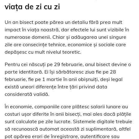
viața de zi cu zi
Un an bisect poate părea un detaliu fără prea mult
impact în viața noastră, dar efectele lui sunt vizibile în
numeroase domenii. Chiar și adăugarea unei singure
zile are consecințe tehnice, economice și sociale care
depășesc cu mult nivelul teoretic.
Pentru cei născuți pe 29 februarie, anul bisect devine o
parte identitară. Ei își sărbătoresc ziua fie pe 28
februarie, fie pe 1 martie în anii obișnuiți, deși legal
există uneori diferențe între țări privind data
considerată validă.
În economie, companiile care plătesc salarii lunare au
costuri ușor diferite în anii bisecți, mai ales dacă plățile
sunt calculate pe zile lucrate. Sistemele digitale trebuie
să recunoască automat această zi suplimentară, altfel
pot apărea erori de înregistrare, autentificare sau