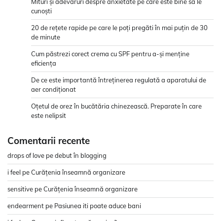
Mituri și adevăruri despre anxietate pe care este bine să le
cunoști
20 de rețete rapide pe care le poți pregăti în mai puțin de 30
de minute
Cum păstrezi corect crema cu SPF pentru a-și menține
eficiența
De ce este importantă întreținerea regulată a aparatului de
aer condiționat
Oțetul de orez în bucătăria chinezească. Preparate în care
este nelipsit
Comentarii recente
drops of love
pe
debut în blogging
i feel
pe
Curățenia înseamnă organizare
sensitive
pe
Curățenia înseamnă organizare
endearment
pe
Pasiunea iti poate aduce bani