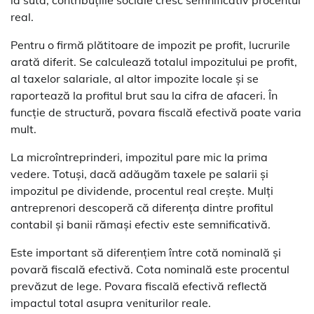
la sută, contribuțiile sociale cresc semnificativ procentul
real.
Pentru o firmă plătitoare de impozit pe profit, lucrurile
arată diferit. Se calculează totalul impozitului pe profit,
al taxelor salariale, al altor impozite locale și se
raportează la profitul brut sau la cifra de afaceri. În
funcție de structură, povara fiscală efectivă poate varia
mult.
La microîntreprinderi, impozitul pare mic la prima
vedere. Totuși, dacă adăugăm taxele pe salarii și
impozitul pe dividende, procentul real crește. Mulți
antreprenori descoperă că diferența dintre profitul
contabil și banii rămași efectiv este semnificativă.
Este important să diferențiem între cotă nominală și
povară fiscală efectivă. Cota nominală este procentul
prevăzut de lege. Povara fiscală efectivă reflectă
impactul total asupra veniturilor reale.