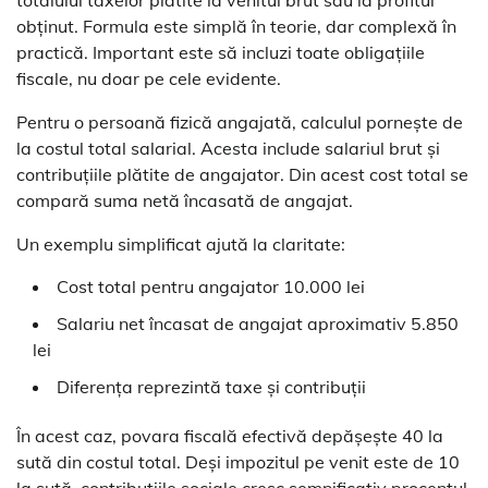
totalului taxelor plătite la venitul brut sau la profitul
obținut. Formula este simplă în teorie, dar complexă în
practică. Important este să incluzi toate obligațiile
fiscale, nu doar pe cele evidente.
Pentru o persoană fizică angajată, calculul pornește de
la costul total salarial. Acesta include salariul brut și
contribuțiile plătite de angajator. Din acest cost total se
compară suma netă încasată de angajat.
Un exemplu simplificat ajută la claritate:
Cost total pentru angajator 10.000 lei
Salariu net încasat de angajat aproximativ 5.850
lei
Diferența reprezintă taxe și contribuții
În acest caz, povara fiscală efectivă depășește 40 la
sută din costul total. Deși impozitul pe venit este de 10