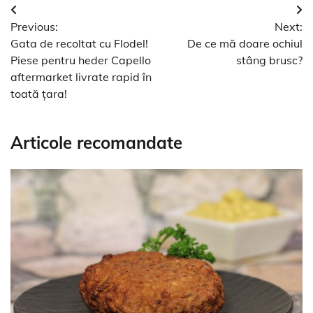
Navigare
Previous:
Next:
în
Gata de recoltat cu Flodel!
De ce mă doare ochiul
articole
Piese pentru heder Capello
stâng brusc?
aftermarket livrate rapid în
toată țara!
Articole recomandate