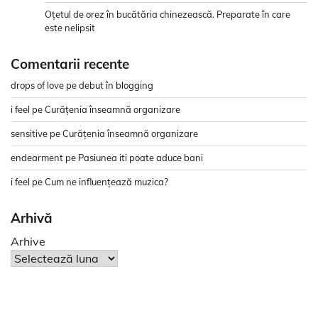
Oțetul de orez în bucătăria chinezească. Preparate în care
este nelipsit
Comentarii recente
drops of love
pe
debut în blogging
i feel
pe
Curățenia înseamnă organizare
sensitive
pe
Curățenia înseamnă organizare
endearment
pe
Pasiunea iti poate aduce bani
i feel
pe
Cum ne influențează muzica?
Arhivă
Arhive