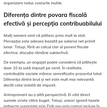
organizare reduc costurile inutile.
Diferența dintre povara fiscală
efectivă și percepția contribuabilului
Mulți oameni simt că plătesc prea mult la stat.
Percepția este adesea bazată pe salariul net primit
lunar. Totuși, fără un calcul clar al poverii fiscale
efective, discuția rămâne subiectivă.
De exemplu, un angajat poate considera că plătește
doar 10 la sută impozit pe venit. În realitate,
contribuțiile sociale măresc semnificativ procentul total.
Diferența dintre brut și net este mult mai relevantă
decât cota izolată de impozit.
Antreprenorii au o altă perspectivă. Ei văd direct
sumele virate către buget. Totuși, uneori ignoră taxele
indirecte suportate prin TVA sau prin costuri incluse în