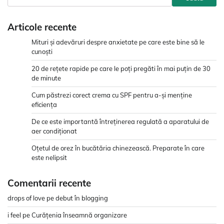
Articole recente
Mituri și adevăruri despre anxietate pe care este bine să le
cunoști
20 de rețete rapide pe care le poți pregăti în mai puțin de 30
de minute
Cum păstrezi corect crema cu SPF pentru a-și menține
eficiența
De ce este importantă întreținerea regulată a aparatului de
aer condiționat
Oțetul de orez în bucătăria chinezească. Preparate în care
este nelipsit
Comentarii recente
drops of love
pe
debut în blogging
i feel
pe
Curățenia înseamnă organizare