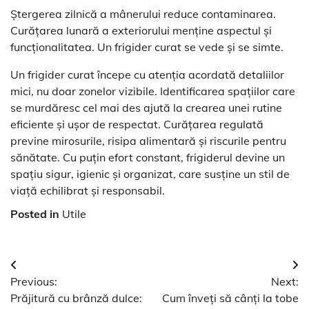
Ștergerea zilnică a mânerului reduce contaminarea.
Curățarea lunară a exteriorului menține aspectul și
funcționalitatea. Un frigider curat se vede și se simte.
Un frigider curat începe cu atenția acordată detaliilor
mici, nu doar zonelor vizibile. Identificarea spațiilor care
se murdăresc cel mai des ajută la crearea unei rutine
eficiente și ușor de respectat. Curățarea regulată
previne mirosurile, risipa alimentară și riscurile pentru
sănătate. Cu puțin efort constant, frigiderul devine un
spațiu sigur, igienic și organizat, care susține un stil de
viață echilibrat și responsabil.
Posted in
Utile
Navigare
Previous:
Next:
în
Prăjitură cu brânză dulce:
Cum înveți să cânți la tobe