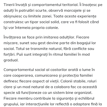
Tinerii învață și comportamentul teritorial. Îi însoțesc pe
adulți în patrulări scurte, observă marcajele și se
obișnuiesc cu limitele zonei. Toate aceste experiențe
construiesc un tipar social solid, care va fi folosit când
își vor întemeia propria colonie.
Învățarea se face prin imitarea adulților. Fiecare
mișcare, sunet sau gest devine parte din bagajul lor
social. Totul se transmite natural, fără conflicte sau
forțări. Puii sunt integrați în ritmul familiei în mod
gradual.
Comportamentul social al castorilor arată o lume în
care cooperarea, comunicarea și protecția familiei
definesc fiecare aspect al vieții. Colonii stabile, roluri
clare și un mod natural de a colabora fac ca această
specie să funcționeze ca un sistem bine organizat.
Fiecare membru contribuie la siguranța și echilibrul
grupului, iar interacțiunile lor reflectă o adaptare fină la