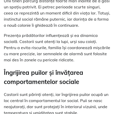
Unii tineri parcurg distanțe foarte mari înainte de a găsi
un spațiu potrivit. Ei petrec perioade scurte singuri,
ceea ce reprezintă un moment dificil din viața lor. Totuși,
instinctul social rămâne puternic, iar dorința de a forma
o nouă colonie îi ghidează în continuare.
Prezența prădătorilor influențează și ea dinamica
socială. Castorii sunt atenți la lupi, urși sau coioți.
Pentru a evita riscurile, familia își coordonează mișcările
cu mare precizie, iar semnalele de alarmă sunt folosite
mai des în zonele cu pericole ridicate.
Îngrijirea puilor și învățarea
comportamentelor sociale
Castorii sunt părinți atenți, iar îngrijirea puilor ocupă un
loc central în comportamentul lor social. Puii se nasc
neajutorați, dar sunt protejați în interiorul vizuinii, unde
temperatura și umiditatea sunt stabile.