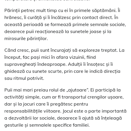
Părinții petrec mult timp cu ei în primele săptămâni. Îi
hrănesc, îi curăță și îi încălzesc prin contact direct. În
această perioadă se formează primele semnale sociale,
deoarece puii reacționează la sunetele joase și la
mirosurile părinților.
Când cresc, puii sunt încurajați să exploreze treptat. La
început, fac pași mici în afara vizuinii, fiind
supravegheați îndeaproape. Adulții îi însoțesc și îi
ghidează cu sunete scurte, prin care le indică direcția
sau ritmul potrivit.
Puii mai mari preiau rolul de „ajutoare”. Ei participă la
activități simple, cum ar fi transportul crengilor ușoare,
dar și la jocuri care îi pregătesc pentru
responsabilitățile viitoare. Jocul este o parte importantă
a dezvoltării lor sociale, deoarece îi ajută să înțeleagă
gesturile și semnalele specifice familiei.