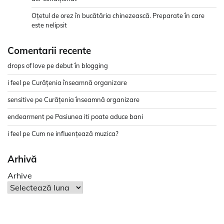
Oțetul de orez în bucătăria chinezească. Preparate în care
este nelipsit
Comentarii recente
drops of love
pe
debut în blogging
i feel
pe
Curățenia înseamnă organizare
sensitive
pe
Curățenia înseamnă organizare
endearment
pe
Pasiunea iti poate aduce bani
i feel
pe
Cum ne influențează muzica?
Arhivă
Arhive