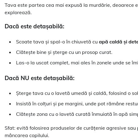
Tava este partea cea mai expusă la murdărie, deoarece es
explorează.
Dacă este detașabilă:
Scoate tava și spal-o în chiuvetă cu
apă caldă și det
Clătește bine și șterge cu un prosop curat.
Las-o la uscat complet, mai ales în zonele unde se îmb
Dacă NU este detașabilă:
Șterge tava cu o lavetă umedă și caldă, folosind o so
Insistă în colțuri și pe margini, unde pot rămâne restu
Clătește zona cu o lavetă curată înmuiată în apă sim
Sfat: evită folosirea produselor de curățenie agresive sau
mâncarea copilului.