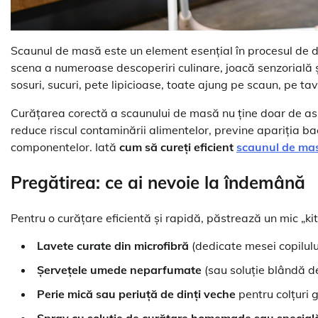
Scaunul de masă este un element esențial în procesul de div
scena a numeroase descoperiri culinare, joacă senzorială și,
sosuri, sucuri, pete lipicioase, toate ajung pe scaun, pe ta
Curățarea corectă a scaunului de masă nu ține doar de aspe
reduce riscul contaminării alimentelor, previne apariția ba
componentelor. Iată
cum să cureți eficient
scaunul de ma
Pregătirea: ce ai nevoie la îndemână
Pentru o curățare eficientă și rapidă, păstrează un mic „kit
Lavete curate din microfibră
(dedicate mesei copilulu
Șervețele umede neparfumate
(sau soluție blândă de
Perie mică sau periuță de dinți veche
pentru colțuri g
Spray cu soluție de curățare homemade sau special