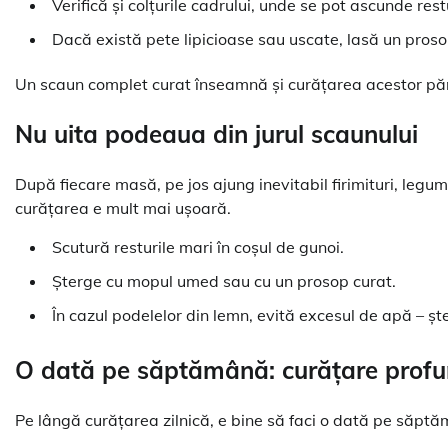
Verifică și colțurile cadrului, unde se pot ascunde rest
Dacă există pete lipicioase sau uscate, lasă un pros
Un scaun complet curat înseamnă și curățarea acestor părți
Nu uita podeaua din jurul scaunului
După fiecare masă, pe jos ajung inevitabil firimituri, legu
curățarea e mult mai ușoară.
Scutură resturile mari în coșul de gunoi.
Șterge cu mopul umed sau cu un prosop curat.
În cazul podelelor din lemn, evită excesul de apă – ș
O dată pe săptămână: curățare prof
Pe lângă curățarea zilnică, e bine să faci o dată pe săptă