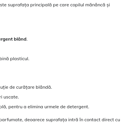
te suprafața principală pe care copilul mănâncă și
ergent blând
.
ină plasticul.
luție de curățare blândă.
ri uscate.
plă, pentru a elimina urmele de detergent.
 parfumate, deoarece suprafața intră în contact direct cu