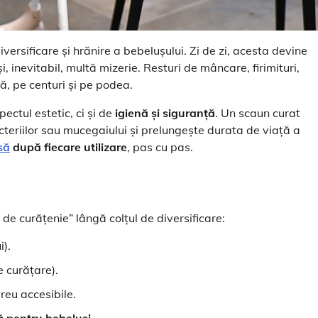
ersificare și hrănire a bebelușului. Zi de zi, acesta devine
 inevitabil, multă mizerie. Resturi de mâncare, firimituri,
vă, pe centuri și pe podea.
ctul estetic, ci și de
igienă și siguranță
. Un scaun curat
cteriilor sau mucegaiului și prelungește durata de viață a
să
după fiecare utilizare
, pas cu pas.
 de curățenie” lângă colțul de diversificare:
i).
 curățare).
reu accesibile.
ă pentru bebeluși
.