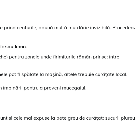
 se prind centurile, adună multă murdărie invizibilă. Procedea
tic sau lemn
.
che) pentru zonele unde firimiturile rămân prinse: între
unele pot fi spălate la mașină, altele trebuie curățate local.
în îmbinări, pentru a preveni mucegaiul.
unt și cele mai expuse la pete greu de curățat: sucuri, piureur