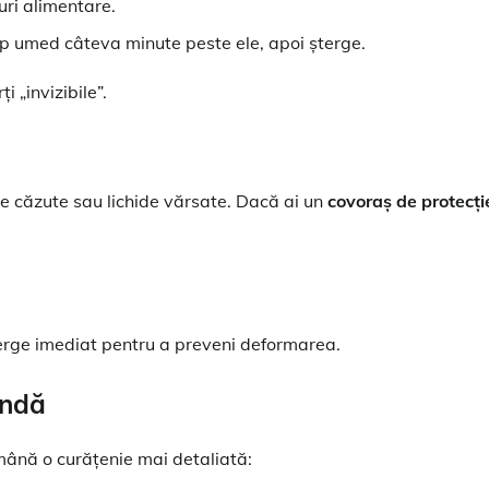
uri alimentare.
op umed câteva minute peste ele, apoi șterge.
 „invizibile”.
me căzute sau lichide vărsate. Dacă ai un
covoraș de protecți
terge imediat pentru a preveni deformarea.
undă
mână o curățenie mai detaliată: