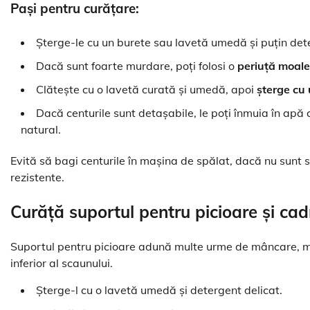
Pași pentru curățare:
Șterge-le cu un burete sau lavetă umedă și puțin det
Dacă sunt foarte murdare, poți folosi o
periuță moale
Clătește cu o lavetă curată și umedă, apoi
șterge cu
Dacă centurile sunt detașabile, le poți înmuia în apă c
natural.
Evită să bagi centurile în mașina de spălat, dacă nu sunt 
rezistente.
Curăță suportul pentru picioare și cad
Suportul pentru picioare adună multe urme de mâncare, mai a
inferior al scaunului.
Șterge-l cu o lavetă umedă și detergent delicat.