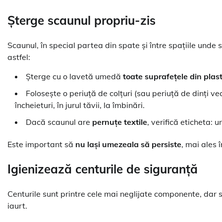
Șterge scaunul propriu-zis
Scaunul, în special partea din spate și între spațiile unde
astfel:
Șterge cu o lavetă umedă
toate suprafețele din plas
Folosește o periuță de colțuri (sau periuță de dinți ve
încheieturi, în jurul tăvii, la îmbinări.
Dacă scaunul are
pernuțe textile
, verifică eticheta: 
Este important să
nu lași umezeala să persiste
, mai ales 
Igienizează centurile de siguranță
Centurile sunt printre cele mai neglijate componente, dar s
iaurt.