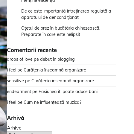
menține eficiența
De ce este importantă întreținerea regulată a
aparatului de aer condiționat
Oțetul de orez în bucătăria chinezească.
Preparate în care este nelipsit
Comentarii recente
drops of love
pe
debut în blogging
i feel
pe
Curățenia înseamnă organizare
sensitive
pe
Curățenia înseamnă organizare
endearment
pe
Pasiunea iti poate aduce bani
i feel
pe
Cum ne influențează muzica?
Arhivă
Arhive