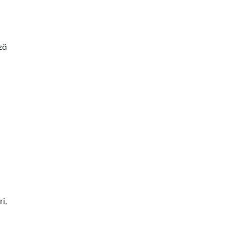
ză
i,