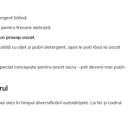
ergent blând.
pentru frecare delicată.
 un prosop uscat
.
aldă cu oțet și puțin detergent, apoi le poți lăsa la uscat
special concepute pentru acest lucru – pot deveni mai puțin
rul
les în timpul diversificării autodirijate. La fel și cadrul