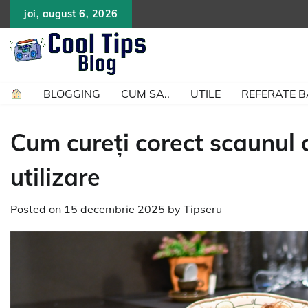
Skip
joi, august 6, 2026
to
content
BLOGGING
CUM SA..
UTILE
REFERATE 
Cum cureți corect scaunul
utilizare
Posted on
15 decembrie 2025
by
Tipseru