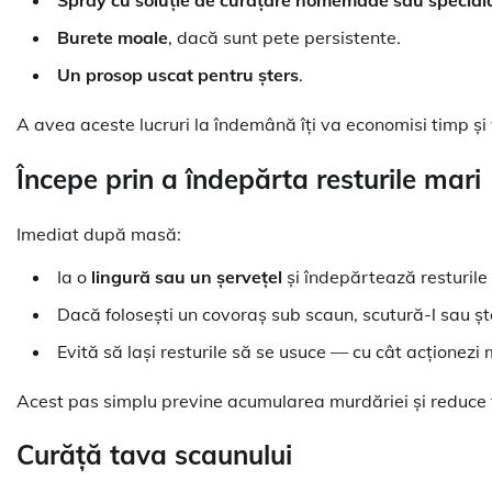
Burete moale
, dacă sunt pete persistente.
Un prosop uscat pentru șters
.
A avea aceste lucruri la îndemână îți va economisi timp și 
Începe prin a îndepărta resturile mari
Imediat după masă:
Ia o
lingură sau un șervețel
și îndepărtează resturile
Dacă folosești un covoraș sub scaun, scutură-l sau șt
Evită să lași resturile să se usuce — cu cât acționezi 
Acest pas simplu previne acumularea murdăriei și reduce 
Curăță tava scaunului