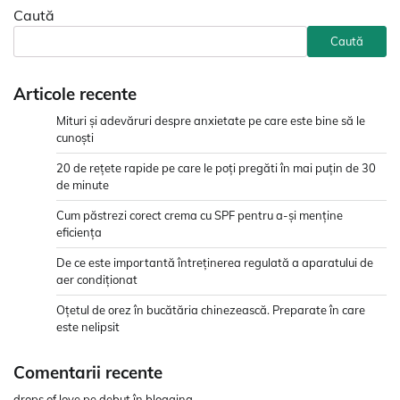
Caută
Caută
Articole recente
Mituri și adevăruri despre anxietate pe care este bine să le
cunoști
20 de rețete rapide pe care le poți pregăti în mai puțin de 30
de minute
Cum păstrezi corect crema cu SPF pentru a-și menține
eficiența
De ce este importantă întreținerea regulată a aparatului de
aer condiționat
Oțetul de orez în bucătăria chinezească. Preparate în care
este nelipsit
Comentarii recente
drops of love
pe
debut în blogging