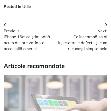
Posted in
Utile
Navigare
Previous:
Next:
în
iPhone 16e: ce știm până
Ce înseamnă să ai
articole
acum despre varianta
injectoarele defecte și cum
accesibilă a seriei
recunoști simptomele
Articole recomandate