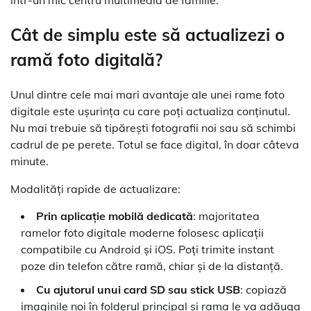
într-un mic centru multimedia de familie.
Cât de simplu este să actualizezi o
ramă foto digitală?
Unul dintre cele mai mari avantaje ale unei rame foto
digitale este ușurința cu care poți actualiza conținutul.
Nu mai trebuie să tipărești fotografii noi sau să schimbi
cadrul de pe perete. Totul se face digital, în doar câteva
minute.
Modalități rapide de actualizare:
Prin aplicație mobilă dedicată
: majoritatea
ramelor foto digitale moderne folosesc aplicații
compatibile cu Android și iOS. Poți trimite instant
poze din telefon către ramă, chiar și de la distanță.
Cu ajutorul unui card SD sau stick USB
: copiază
imaginile noi în folderul principal și rama le va adăuga