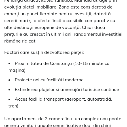
Pe lângă atractivitatea turistică, Mamaia atrage prin
evoluția pieței imobiliare. Zona este considerată de
experți un punct fierbinte pentru investiții, datorită
cererii mari și a ofertei încă accesibile comparativ cu
alte destinații europene de vacanță. Chiar dacă
prețurile au crescut în ultimii ani, randamentul investiției
rămâne ridicat.
Factori care susțin dezvoltarea pieței:
Proximitatea de Constanța (10-15 minute cu
mașina)
Proiecte noi cu facilități moderne
Extinderea plajelor și amenajări turistice continue
Acces facil la transport (aeroport, autostradă,
tren)
Un apartament de 2 camere într-un complex nou poate
genera venituri anuale semnificative doar din chirii