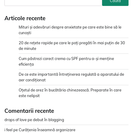
Caută
Articole recente
Mituri și adevăruri despre anxietate pe care este bine să le
cunoști
20 de rețete rapide pe care le poți pregăti în mai puțin de 30
de minute
Cum păstrezi corect crema cu SPF pentru a-și menține
eficiența
De ce este importantă întreținerea regulată a aparatului de
aer condiționat
Oțetul de orez în bucătăria chinezească. Preparate în care
este nelipsit
Comentarii recente
drops of love
pe
debut în blogging
i feel
pe
Curățenia înseamnă organizare