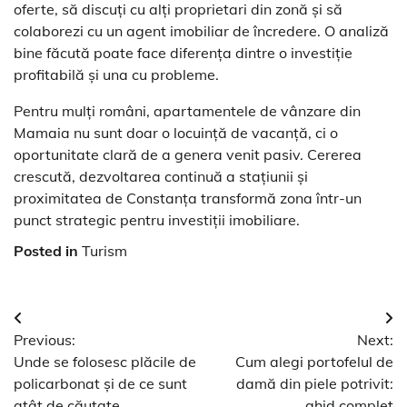
oferte, să discuți cu alți proprietari din zonă și să
colaborezi cu un agent imobiliar de încredere. O analiză
bine făcută poate face diferența dintre o investiție
profitabilă și una cu probleme.
Pentru mulți români, apartamentele de vânzare din
Mamaia nu sunt doar o locuință de vacanță, ci o
oportunitate clară de a genera venit pasiv. Cererea
crescută, dezvoltarea continuă a stațiunii și
proximitatea de Constanța transformă zona într-un
punct strategic pentru investiții imobiliare.
Posted in
Turism
Navigare
Previous:
Next:
în
Unde se folosesc plăcile de
Cum alegi portofelul de
articole
policarbonat și de ce sunt
damă din piele potrivit:
atât de căutate
ghid complet