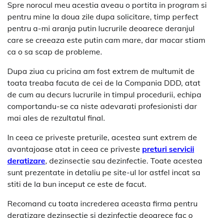
Spre norocul meu acestia aveau o portita in program si
pentru mine la doua zile dupa solicitare, timp perfect
pentru a-mi aranja putin lucrurile deoarece deranjul
care se creeaza este putin cam mare, dar macar stiam
ca o sa scap de probleme.
Dupa ziua cu pricina am fost extrem de multumit de
toata treaba facuta de cei de la Compania DDD, atat
de cum au decurs lucrurile in timpul procedurii, echipa
comportandu-se ca niste adevarati profesionisti dar
mai ales de rezultatul final.
In ceea ce priveste preturile, acestea sunt extrem de
avantajoase atat in ceea ce priveste
preturi servicii
deratizare
, dezinsectie sau dezinfectie. Toate acestea
sunt prezentate in detaliu pe site-ul lor astfel incat sa
stiti de la bun inceput ce este de facut.
Recomand cu toata increderea aceasta firma pentru
deratizare dezinsectie si dezinfectie deoarece fac o