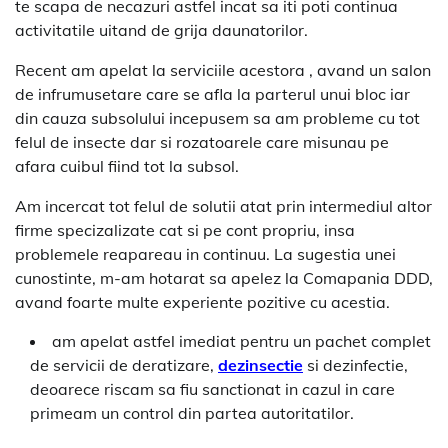
te scapa de necazuri astfel incat sa iti poti continua
activitatile uitand de grija daunatorilor.
Recent am apelat la serviciile acestora , avand un salon
de infrumusetare care se afla la parterul unui bloc iar
din cauza subsolului incepusem sa am probleme cu tot
felul de insecte dar si rozatoarele care misunau pe
afara cuibul fiind tot la subsol.
Am incercat tot felul de solutii atat prin intermediul altor
firme specizalizate cat si pe cont propriu, insa
problemele reapareau in continuu. La sugestia unei
cunostinte, m-am hotarat sa apelez la Comapania DDD,
avand foarte multe experiente pozitive cu acestia.
am apelat astfel imediat pentru un pachet complet
de servicii de deratizare,
dezinsectie
si dezinfectie,
deoarece riscam sa fiu sanctionat in cazul in care
primeam un control din partea autoritatilor.