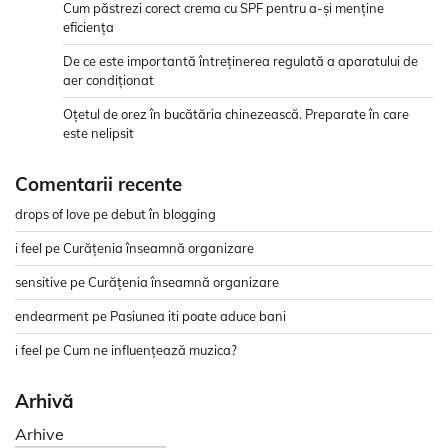
Cum păstrezi corect crema cu SPF pentru a-și menține
eficiența
De ce este importantă întreținerea regulată a aparatului de
aer condiționat
Oțetul de orez în bucătăria chinezească. Preparate în care
este nelipsit
Comentarii recente
drops of love
pe
debut în blogging
i feel
pe
Curățenia înseamnă organizare
sensitive
pe
Curățenia înseamnă organizare
endearment
pe
Pasiunea iti poate aduce bani
i feel
pe
Cum ne influențează muzica?
Arhivă
Arhive