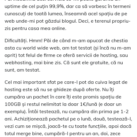
uptime de cel puţin 99,9%, dar ca să vorbesc în termeni
cunoscuţi de toată lumea, înseamnă acel spaţiu de pe
web unde-mi pot găzdui blogul. Deci, e terenul propriu-
zis pentru casa mea online.
Dificultăţi. Hmm! Păi de când m-am apucat de chestia
asta cu world wide web, am tot testat (şi încă nu m-am
oprit) tot felul de firme ce oferă servicii de hosting, sau
webhosting, mai bine zis. Că sunt ele gratuite, că nu
sunt, am testat.
Cel mai important sfat pe care-l pot da cuiva legat de
hosting este să nu se ghideze după oferte. Nu îţi
cumpăra un pachet în care îţi este promis spaţiu de
100GB şi restul nelimitat la doar 1€/lună (e doar un
exemplu). Întâi testează, nu cumpăra din prima pe 1-2
ani. Achiziţionează pachetul pe o lună, două, testează-l,
vezi cum se mişcă, joacă-te cu toate funcţiile, apoi dacă
totul merge bine, cumpără-l pentru un an, doi, zece