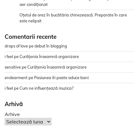
aer condiționat
Oțetul de orez în bucătăria chinezească. Preparate în care
este nelipsit
Comentarii recente
drops of love
pe
debut în blogging
i feel
pe
Curățenia înseamnă organizare
sensitive
pe
Curățenia înseamnă organizare
endearment
pe
Pasiunea iti poate aduce bani
i feel
pe
Cum ne influențează muzica?
Arhivă
Arhive