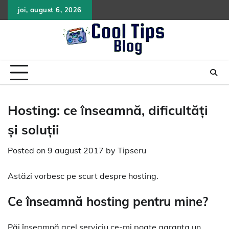
Skip
joi, august 6, 2026
to
content
Hosting: ce înseamnă, dificultăţi
şi soluţii
Posted on
9 august 2017
by
Tipseru
Astăzi vorbesc pe scurt despre hosting.
Ce înseamnă hosting pentru mine?
Păi înseamnă acel serviciu ce-mi poate garanta un