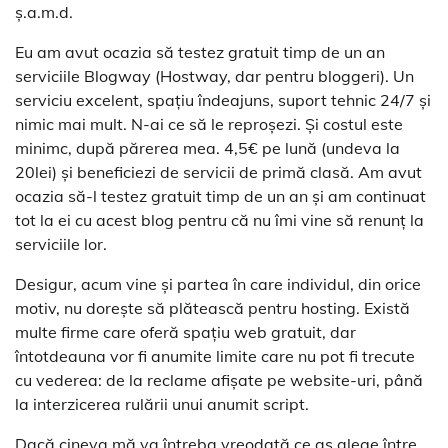
ş.a.m.d.
Eu am avut ocazia să testez gratuit timp de un an
serviciile Blogway (Hostway, dar pentru bloggeri). Un
serviciu excelent, spaţiu îndeajuns, suport tehnic 24/7 şi
nimic mai mult. N-ai ce să le reproşezi. Şi costul este
minimc, după părerea mea. 4,5€ pe lună (undeva la
20lei) şi beneficiezi de servicii de primă clasă. Am avut
ocazia să-l testez gratuit timp de un an şi am continuat
tot la ei cu acest blog pentru că nu îmi vine să renunţ la
serviciile lor.
Desigur, acum vine şi partea în care individul, din orice
motiv, nu doreşte să plătească pentru hosting. Există
multe firme care oferă spaţiu web gratuit, dar
întotdeauna vor fi anumite limite care nu pot fi trecute
cu vederea: de la reclame afişate pe website-uri, până
la interzicerea rulării unui anumit script.
Dacă cineva mă va întreba vreodată ce aş alege între