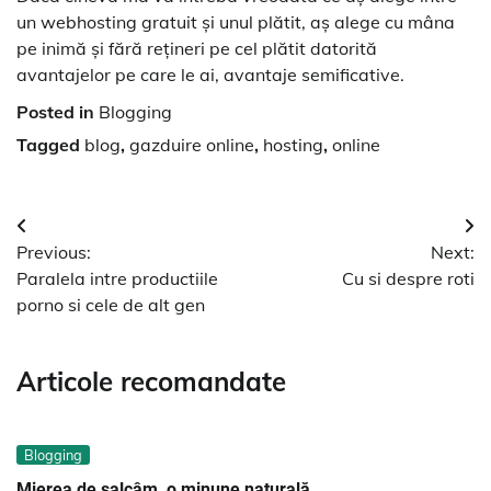
un webhosting gratuit şi unul plătit, aş alege cu mâna
pe inimă şi fără reţineri pe cel plătit datorită
avantajelor pe care le ai, avantaje semificative.
Posted in
Blogging
Tagged
blog
,
gazduire online
,
hosting
,
online
Navigare
Previous:
Next:
în
Paralela intre productiile
Cu si despre roti
articole
porno si cele de alt gen
Articole recomandate
Blogging
Mierea de salcâm, o minune naturală