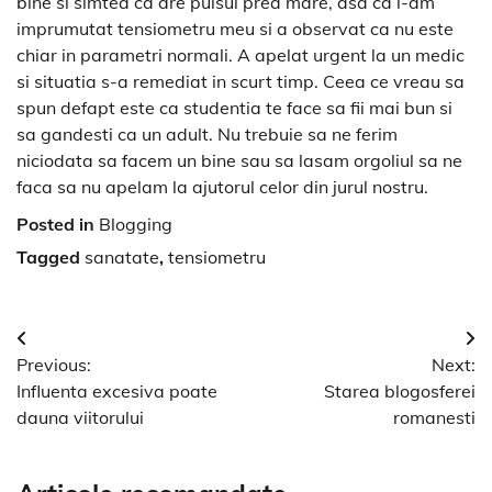
bine si simtea ca are pulsul prea mare, asa ca i-am
imprumutat tensiometru meu si a observat ca nu este
chiar in parametri normali. A apelat urgent la un medic
si situatia s-a remediat in scurt timp. Ceea ce vreau sa
spun defapt este ca studentia te face sa fii mai bun si
sa gandesti ca un adult. Nu trebuie sa ne ferim
niciodata sa facem un bine sau sa lasam orgoliul sa ne
faca sa nu apelam la ajutorul celor din jurul nostru.
Posted in
Blogging
Tagged
sanatate
,
tensiometru
Navigare
Previous:
Next:
în
Influenta excesiva poate
Starea blogosferei
articole
dauna viitorului
romanesti