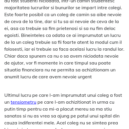
au fost studenti niciodata, intr-un camin studentesc
majoritatea lucrurilor si bunurilor se impart intre colegi.
Este foarte posibil ca un coleg de camin sa aibe nevoie
de ceva de la tine, dar si tu sa ai nevoie de ceva de la
ei, asa ca trebuie sa fim prietenosi si sa nu fim deloc
egoisti. Bineinteles ca odata ce ai imprumutat un lucru
de la un coleg trebuie sa fii foarte atent la modul cum il
folosesti, iar ei trebuie sa faca acelasi lucru la randul lor.
Chiar daca spunem ca nu o sa avem niciodata nevoie
de ajutor, vor fi momente in care timpul sau poate
situatia financiara nu ne permita sa achizitionam un
anumit lucru de care avem nevoie urgent
Ultimul lucru pe care l-am imprumutat unui coleg a fost
un
tensiometru
pe care l-am achizitionat in urma cu
putin timp pentru ca mi-a placut mereu sa ma stiu
sanatos si nu as vrea sa ajung pe patul unui spital din
cauza indiferentei mele. Acel coleg nu se simtea prea