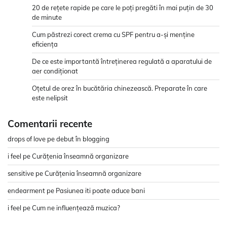
20 de rețete rapide pe care le poți pregăti în mai puțin de 30
de minute
Cum păstrezi corect crema cu SPF pentru a-și menține
eficiența
De ce este importantă întreținerea regulată a aparatului de
aer condiționat
Oțetul de orez în bucătăria chinezească. Preparate în care
este nelipsit
Comentarii recente
drops of love
pe
debut în blogging
i feel
pe
Curățenia înseamnă organizare
sensitive
pe
Curățenia înseamnă organizare
endearment
pe
Pasiunea iti poate aduce bani
i feel
pe
Cum ne influențează muzica?