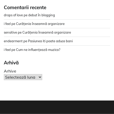
Comentarii recente
drops of love
pe
debut în blogging
i feel
pe
Curățenia înseamnă organizare
sensitive
pe
Curățenia înseamnă organizare
endearment
pe
Pasiunea iti poate aduce bani
i feel
pe
Cum ne influențează muzica?
Arhivă
Arhive