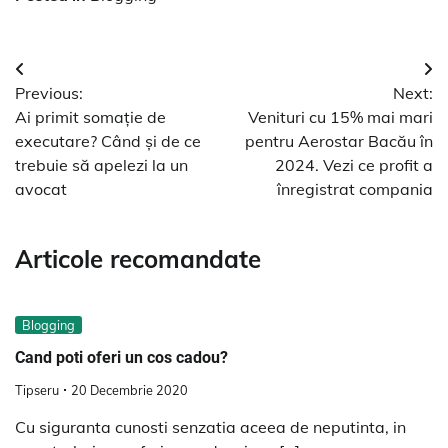
Navigare
Previous:
Next:
în
Ai primit somație de
Venituri cu 15% mai mari
articole
executare? Când și de ce
pentru Aerostar Bacău în
trebuie să apelezi la un
2024. Vezi ce profit a
avocat
înregistrat compania
Articole recomandate
Blogging
Cand poti oferi un cos cadou?
Tipseru
20 Decembrie 2020
Cu siguranta cunosti senzatia aceea de neputinta, in