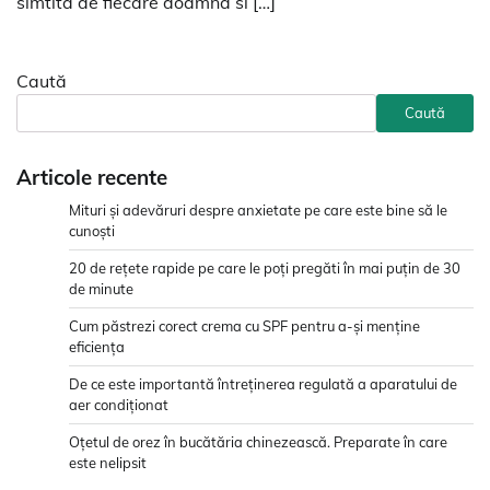
simtita de fiecare doamna si […]
Caută
Caută
Articole recente
Mituri și adevăruri despre anxietate pe care este bine să le
cunoști
20 de rețete rapide pe care le poți pregăti în mai puțin de 30
de minute
Cum păstrezi corect crema cu SPF pentru a-și menține
eficiența
De ce este importantă întreținerea regulată a aparatului de
aer condiționat
Oțetul de orez în bucătăria chinezească. Preparate în care
este nelipsit