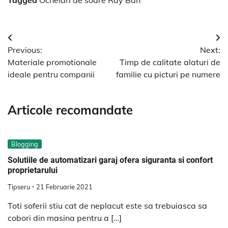
Navigare
Previous:
Next:
în
Materiale promotionale
Timp de calitate alaturi de
articole
ideale pentru companii
familie cu picturi pe numere
Articole recomandate
Blogging
Solutiile de automatizari garaj ofera siguranta si confort
proprietarului
Tipseru
21 Februarie 2021
Toti soferii stiu cat de neplacut este sa trebuiasca sa
cobori din masina pentru a […]