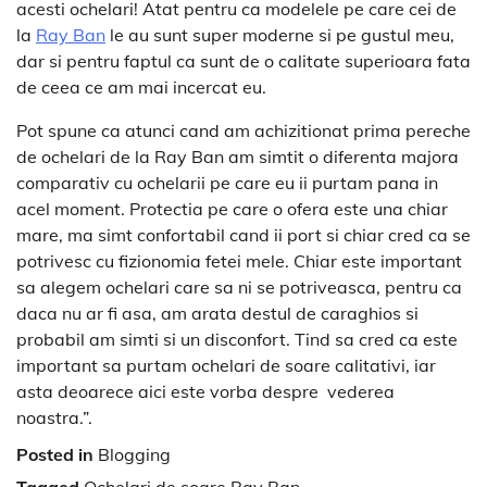
acesti ochelari! Atat pentru ca modelele pe care cei de
la
Ray Ban
le au sunt super moderne si pe gustul meu,
dar si pentru faptul ca sunt de o calitate superioara fata
de ceea ce am mai incercat eu.
Pot spune ca atunci cand am achizitionat prima pereche
de ochelari de la Ray Ban am simtit o diferenta majora
comparativ cu ochelarii pe care eu ii purtam pana in
acel moment. Protectia pe care o ofera este una chiar
mare, ma simt confortabil cand ii port si chiar cred ca se
potrivesc cu fizionomia fetei mele. Chiar este important
sa alegem ochelari care sa ni se potriveasca, pentru ca
daca nu ar fi asa, am arata destul de caraghios si
probabil am simti si un disconfort. Tind sa cred ca este
important sa purtam ochelari de soare calitativi, iar
asta deoarece aici este vorba despre vederea
noastra.”.
Posted in
Blogging
Tagged
Ochelari de soare Ray Ban