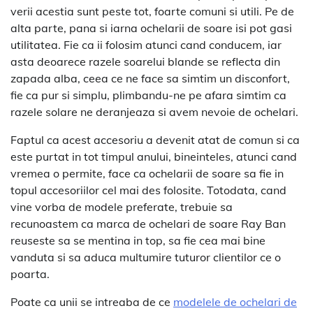
verii acestia sunt peste tot, foarte comuni si utili. Pe de
alta parte, pana si iarna ochelarii de soare isi pot gasi
utilitatea. Fie ca ii folosim atunci cand conducem, iar
asta deoarece razele soarelui blande se reflecta din
zapada alba, ceea ce ne face sa simtim un disconfort,
fie ca pur si simplu, plimbandu-ne pe afara simtim ca
razele solare ne deranjeaza si avem nevoie de ochelari.
Faptul ca acest accesoriu a devenit atat de comun si ca
este purtat in tot timpul anului, bineinteles, atunci cand
vremea o permite, face ca ochelarii de soare sa fie in
topul accesoriilor cel mai des folosite. Totodata, cand
vine vorba de modele preferate, trebuie sa
recunoastem ca marca de ochelari de soare Ray Ban
reuseste sa se mentina in top, sa fie cea mai bine
vanduta si sa aduca multumire tuturor clientilor ce o
poarta.
Poate ca unii se intreaba de ce
modelele de ochelari de