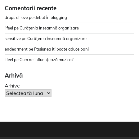
Comentarii recente
drops of love
pe
debut în blogging
i feel
pe
Curățenia înseamnă organizare
sensitive
pe
Curățenia înseamnă organizare
endearment
pe
Pasiunea iti poate aduce bani
i feel
pe
Cum ne influențează muzica?
Arhivă
Arhive