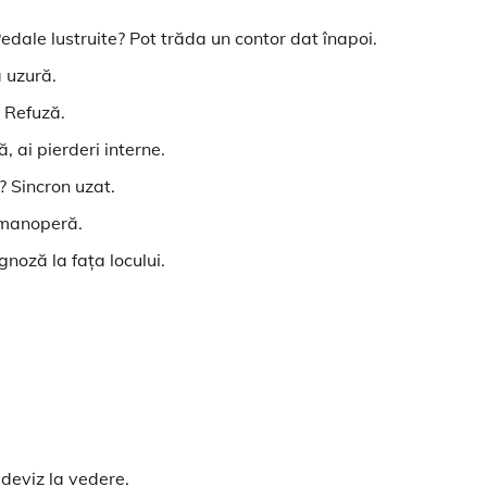
dale lustruite? Pot trăda un contor dat înapoi.
ă uzură.
? Refuză.
, ai pierderi interne.
? Sincron uzat.
i manoperă.
gnoză la fața locului.
 deviz la vedere.