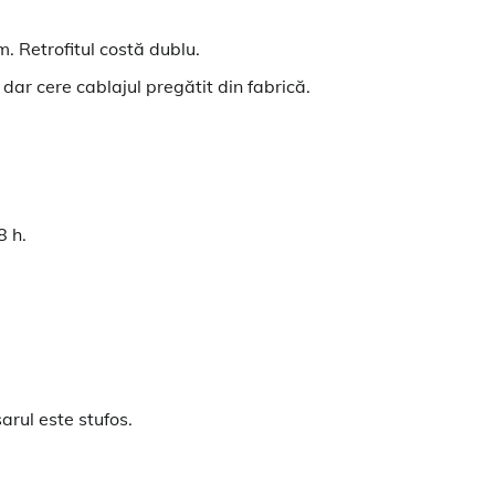
m. Retrofitul costă dublu.
dar cere cablajul pregătit din fabrică.
.
8 h.
rul este stufos.