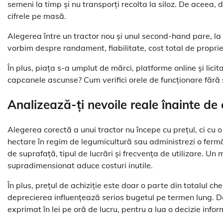
semeni la timp și nu transporți recolta la siloz. De aceea,
cifrele pe masă.
Alegerea între un tractor nou și unul second-hand pare, la 
vorbim despre randament, fiabilitate, cost total de proprieta
În plus, piața s-a umplut de mărci, platforme online și licitaț
capcanele ascunse? Cum verifici orele de funcționare fără 
Analizează-ți nevoile reale înainte de 
Alegerea corectă a unui tractor nu începe cu prețul, ci cu o 
hectare în regim de legumicultură sau administrezi o ferm
de suprafață, tipul de lucrări și frecvența de utilizare. Un 
supradimensionat aduce costuri inutile.
În plus, prețul de achiziție este doar o parte din totalul ch
deprecierea influențează serios bugetul pe termen lung. De 
exprimat în lei pe oră de lucru, pentru a lua o decizie info