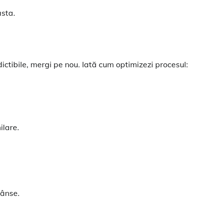
asta.
dictibile, mergi pe nou. Iată cum optimizezi procesul:
ilare.
rânse.