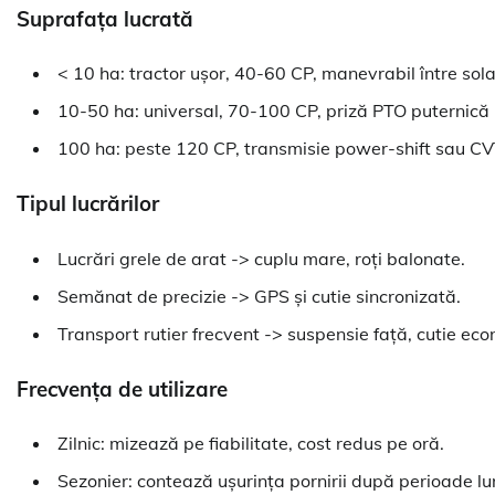
Suprafața lucrată
< 10 ha: tractor ușor, 40-60 CP, manevrabil între solar
10-50 ha: universal, 70-100 CP, priză PTO puternică p
100 ha: peste 120 CP, transmisie power-shift sau CVT
Tipul lucrărilor
Lucrări grele de arat -> cuplu mare, roți balonate.
Semănat de precizie -> GPS și cutie sincronizată.
Transport rutier frecvent -> suspensie față, cutie ec
Frecvența de utilizare
Zilnic: mizează pe fiabilitate, cost redus pe oră.
Sezonier: contează ușurința pornirii după perioade lu