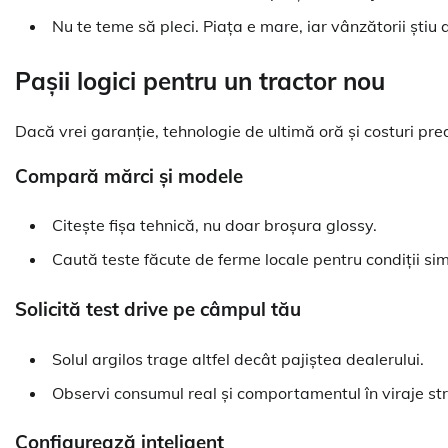
Nu te teme să pleci. Piața e mare, iar vânzătorii știu 
Pașii logici pentru un tractor nou
Dacă vrei garanție, tehnologie de ultimă oră și costuri pre
Compară mărci și modele
Citește fișa tehnică, nu doar broșura glossy.
Caută teste făcute de ferme locale pentru condiții sim
Solicită test drive pe câmpul tău
Solul argilos trage altfel decât pajiștea dealerului.
Observi consumul real și comportamentul în viraje st
Configurează inteligent