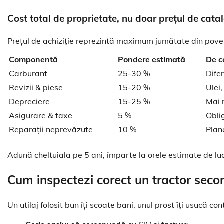
Cost total de proprietate, nu doar prețul de cata
Prețul de achiziție reprezintă maximum jumătate din pove
Componentă
Pondere estimată
De c
Carburant
25-30 %
Difer
Revizii & piese
15-20 %
Ulei,
Depreciere
15-25 %
Mai m
Asigurare & taxe
5 %
Oblig
Reparații neprevăzute
10 %
Plan
Adună cheltuiala pe 5 ani, împarte la orele estimate de lucru
Cum inspectezi corect un tractor sec
Un utilaj folosit bun îți scoate bani, unul prost îți usucă c