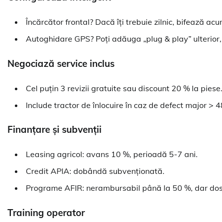
Încărcător frontal? Dacă îți trebuie zilnic, bifează acu
Autoghidare GPS? Poți adăuga „plug & play” ulterior, 
Negociază service inclus
Cel puțin 3 revizii gratuite sau discount 20 % la piese
Include tractor de înlocuire în caz de defect major > 4
Finanțare și subvenții
Leasing agricol: avans 10 %, perioadă 5-7 ani.
Credit APIA: dobândă subvenționată.
Programe AFIR: nerambursabil până la 50 %, dar dosa
Training operator