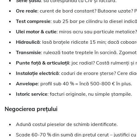
Serie șasiu
: să corespundă cu CIV și factura.
Ore reale
: curent de bord constant? Butoane uzate? Pe
Test compresie
: sub 25 bar pe cilindru la diesel indic
Ulei motor & cutie
: miros acru sau particule metalice
Hidraulică
: lasă brațele ridicate 15 min; dacă coboară
Transmisie
: rulează toate treptele în sarcină. Zgomot
Punte față & articulații
: joc radial? Costă rulmenți ș
Instalație electrică
: coduri de eroare șterse? Cere dia
Anvelope
: profil sub 40 % = încă 500-800 € în plus.
Istoric service
: facturi originale, nu simple ștampile.
Negocierea prețului
Adună costul pieselor de schimb identificate.
Scade 60-70 % din sumă din prețul cerut – justifici cu