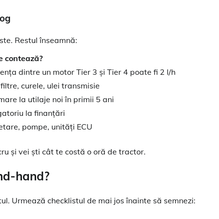
log
ste. Restul înseamnă:
e contează?
ența dintre un motor Tier 3 și Tier 4 poate fi 2 l/h
 filtre, curele, ulei transmisie
are la utilaje noi în primii 5 ani
atoriu la finanțări
etare, pompe, unități ECU
 și vei ști cât te costă o oră de tractor.
ond-hand?
ontul. Urmează checklistul de mai jos înainte să semnezi: