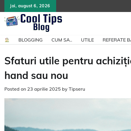
Skip
joi, august 6, 2026
to
content
BLOGGING
CUM SA..
UTILE
REFERATE 
Sfaturi utile pentru achizi
hand sau nou
Posted on
23 aprilie 2025
by
Tipseru