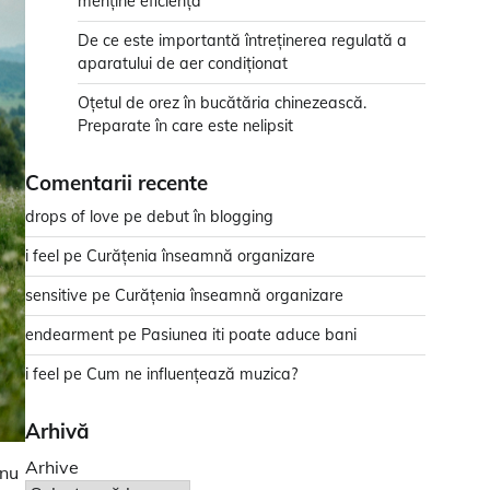
menține eficiența
De ce este importantă întreținerea regulată a
aparatului de aer condiționat
Oțetul de orez în bucătăria chinezească.
Preparate în care este nelipsit
Comentarii recente
drops of love
pe
debut în blogging
i feel
pe
Curățenia înseamnă organizare
sensitive
pe
Curățenia înseamnă organizare
endearment
pe
Pasiunea iti poate aduce bani
i feel
pe
Cum ne influențează muzica?
Arhivă
Arhive
 nu