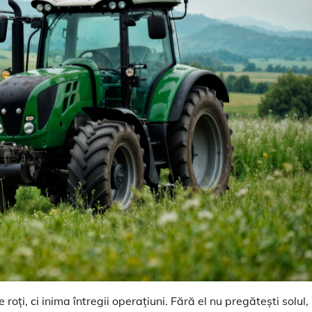
roți, ci inima întregii operațiuni. Fără el nu pregătești solul,