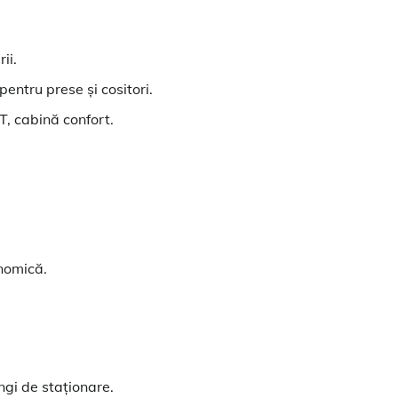
ii.
entru prese și cositori.
, cabină confort.
onomică.
ngi de staționare.