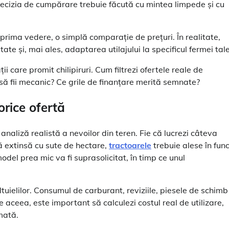
 decizia de cumpărare trebuie făcută cu mintea limpede și cu
prima vedere, o simplă comparație de prețuri. În realitate,
te și, mai ales, adaptarea utilajului la specificul fermei tale
ii care promit chilipiruri. Cum filtrezi ofertele reale de
să fii mecanic? Ce grile de finanțare merită semnate?
orice ofertă
analiză realistă a nevoilor din teren. Fie că lucrezi câteva
ă extinsă cu sute de hectare,
tractoarele
trebuie alese în func
model prea mic va fi suprasolicitat, în timp ce unul
eltuielilor. Consumul de carburant, reviziile, piesele de schimb
aceea, este important să calculezi costul real de utilizare,
rmată.