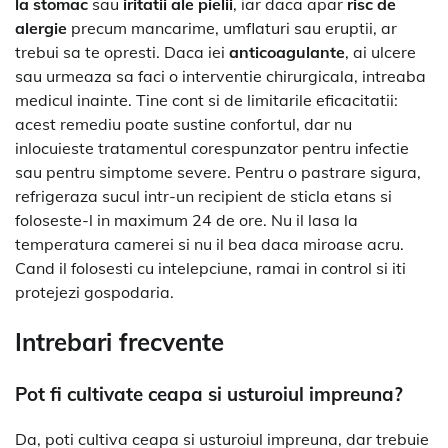
la stomac
sau
iritatii ale pielii
, iar daca apar
risc de
alergie
precum mancarime, umflaturi sau eruptii, ar
trebui sa te opresti. Daca iei
anticoagulante
, ai ulcere
sau urmeaza sa faci o interventie chirurgicala, intreaba
medicul inainte. Tine cont si de limitarile eficacitatii:
acest remediu poate sustine confortul, dar nu
inlocuieste tratamentul corespunzator pentru infectie
sau pentru simptome severe. Pentru o pastrare sigura,
refrigeraza sucul intr-un recipient de sticla etans si
foloseste-l in maximum 24 de ore. Nu il lasa la
temperatura camerei si nu il bea daca miroase acru.
Cand il folosesti cu intelepciune, ramai in control si iti
protejezi gospodaria.
Intrebari frecvente
Pot fi cultivate ceapa si usturoiul impreuna?
Da, poti cultiva ceapa si usturoiul impreuna, dar trebuie