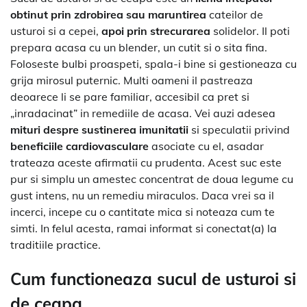
obtinut prin zdrobirea sau maruntirea
cateilor de
usturoi si a cepei,
apoi prin strecurarea
solidelor. Il poti
prepara acasa cu un blender, un cutit si o sita fina.
Foloseste bulbi proaspeti, spala-i bine si gestioneaza cu
grija mirosul puternic. Multi oameni il pastreaza
deoarece li se pare familiar, accesibil ca pret si
„inradacinat” in remediile de acasa. Vei auzi adesea
mituri despre sustinerea imunitatii
si speculatii privind
beneficiile cardiovasculare
asociate cu el, asadar
trateaza aceste afirmatii cu prudenta. Acest suc este
pur si simplu un amestec concentrat de doua legume cu
gust intens, nu un remediu miraculos. Daca vrei sa il
incerci, incepe cu o cantitate mica si noteaza cum te
simti. In felul acesta, ramai informat si conectat(a) la
traditiile practice.
Cum functioneaza sucul de usturoi si
de ceapa