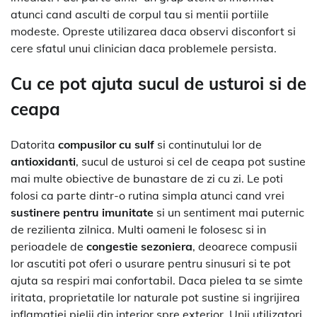
atunci cand asculti de corpul tau si mentii portiile
modeste. Opreste utilizarea daca observi disconfort si
cere sfatul unui clinician daca problemele persista.
Cu ce pot ajuta sucul de usturoi si de
ceapa
Datorita
compusilor cu sulf
si continutului lor de
antioxidanti
, sucul de usturoi si cel de ceapa pot sustine
mai multe obiective de bunastare de zi cu zi. Le poti
folosi ca parte dintr-o rutina simpla atunci cand vrei
sustinere pentru imunitate
si un sentiment mai puternic
de rezilienta zilnica. Multi oameni le folosesc si in
perioadele de
congestie sezoniera
, deoarece compusii
lor ascutiti pot oferi o usurare pentru sinusuri si te pot
ajuta sa respiri mai confortabil. Daca pielea ta se simte
iritata, proprietatile lor naturale pot sustine si ingrijirea
inflamatiei pielii din interior spre exterior. Unii utilizatori