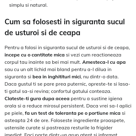
simplu si natural.
Cum sa folosesti in siguranta sucul
de usturoi si de ceapa
Pentru a folosi in siguranta sucul de usturoi si de ceapa,
incepe cu o cantitate mica
si vezi cum reactioneaza
corpul tau inainte sa bei mai mult.
Amesteca-l cu apa
sau cu un alt lichid mai bland pentru a-l dilua in
siguranta si
bea in inghitituri mici
, nu dintr-o data.
Daca gustul ti se pare prea puternic, opreste-te si lasa-
ti gatul sa-si revina; confortul gatului conteaza.
Clateste-ti gura dupa aceea
pentru a sustine igiena
orala si a reduce mirosul persistent. Daca vrei sa-l aplici
pe piele,
fa un test de toleranta pe o portiune mica
si
asteapta 24 de ore. Foloseste ingrediente proaspete,
ustensile curate si pastreaza resturile la frigider
imediat. Faci parte dintr-un grup atent si informat