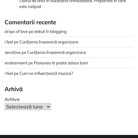
Oțetul de orez în bucătăria chinezească. Preparate în care
este nelipsit
Comentarii recente
drops of love
pe
debut în blogging
i feel
pe
Curățenia înseamnă organizare
sensitive
pe
Curățenia înseamnă organizare
endearment
pe
Pasiunea iti poate aduce bani
i feel
pe
Cum ne influențează muzica?
Arhivă
Arhive