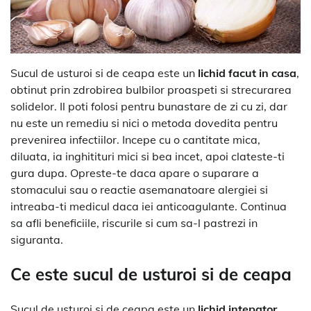
Sucul de usturoi si de ceapa este un
lichid facut in casa
,
obtinut prin zdrobirea bulbilor proaspeti si strecurarea
solidelor. Il poti folosi pentru bunastare de zi cu zi, dar
nu este un remediu si nici o metoda dovedita pentru
prevenirea infectiilor. Incepe cu o cantitate mica,
diluata, ia inghitituri mici si bea incet, apoi clateste-ti
gura dupa. Opreste-te daca apare o suparare a
stomacului sau o reactie asemanatoare alergiei si
intreaba-ti medicul daca iei anticoagulante. Continua
sa afli beneficiile, riscurile si cum sa-l pastrezi in
siguranta.
Ce este sucul de usturoi si de ceapa
Sucul de usturoi si de ceapa este un
lichid intepator