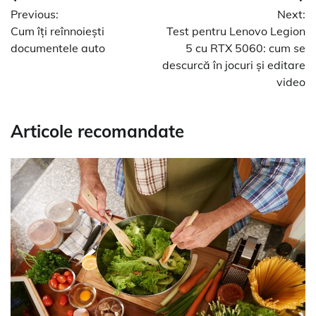
Navigare
Previous:
Next:
în
Cum îți reînnoiești
Test pentru Lenovo Legion
articole
documentele auto
5 cu RTX 5060: cum se
descurcă în jocuri și editare
video
Articole recomandate