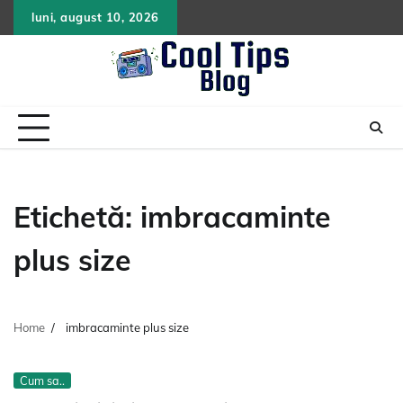
Skip
luni, august 10, 2026
to
content
Etichetă:
imbracaminte
plus size
Home
imbracaminte plus size
Cum sa..