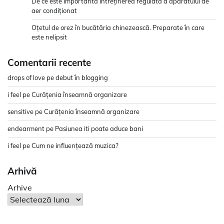
De ce este importantă întreținerea regulată a aparatului de
aer condiționat
Oțetul de orez în bucătăria chinezească. Preparate în care
este nelipsit
Comentarii recente
drops of love
pe
debut în blogging
i feel
pe
Curățenia înseamnă organizare
sensitive
pe
Curățenia înseamnă organizare
endearment
pe
Pasiunea iti poate aduce bani
i feel
pe
Cum ne influențează muzica?
Arhivă
Arhive