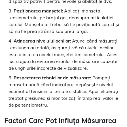
dispozitiv potrivit pentru nevoile și abilitățile dvs.
Poziționarea manșetei:
Aplicați manșeta
tensiometrului pe brațul gol, deasupra articulației
cotului. Manșeta ar trebui să fie poziționată corect și
să nu fie prea strânsă sau prea largă.
Atingerea nivelului ochilor:
Atunci când măsurați
tensiunea arterială, asigurați-vă că nivelul ochilor
este aliniat cu nivelul manșetei tensiometrului. Acest
lucru ajută la evitarea erorilor de măsurare cauzate
de unghiurile incorecte de vizualizare.
Respectarea tehnicilor de măsurare:
Pompați
manșeta până când indicatorul depășește nivelul
estimat al tensiunii arteriale sistolice. Apoi, eliberați
treptat presiunea și monitorizați în timp real valorile
de pe tensiometru.
Factori Care Pot Influța Măsurarea