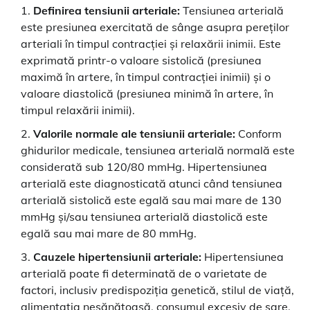
Definirea tensiunii arteriale:
Tensiunea arterială
este presiunea exercitată de sânge asupra pereților
arteriali în timpul contracției și relaxării inimii. Este
exprimată printr-o valoare sistolică (presiunea
maximă în artere, în timpul contracției inimii) și o
valoare diastolică (presiunea minimă în artere, în
timpul relaxării inimii).
Valorile normale ale tensiunii arteriale:
Conform
ghidurilor medicale, tensiunea arterială normală este
considerată sub 120/80 mmHg. Hipertensiunea
arterială este diagnosticată atunci când tensiunea
arterială sistolică este egală sau mai mare de 130
mmHg și/sau tensiunea arterială diastolică este
egală sau mai mare de 80 mmHg.
Cauzele hipertensiunii arteriale:
Hipertensiunea
arterială poate fi determinată de o varietate de
factori, inclusiv predispoziția genetică, stilul de viață,
alimentația nesănătoasă, consumul excesiv de sare,