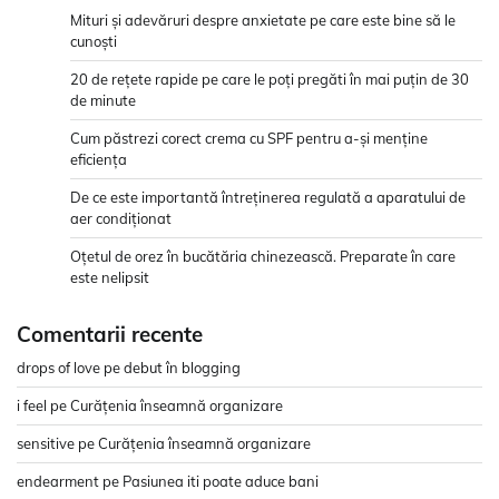
Mituri și adevăruri despre anxietate pe care este bine să le
cunoști
20 de rețete rapide pe care le poți pregăti în mai puțin de 30
de minute
Cum păstrezi corect crema cu SPF pentru a-și menține
eficiența
De ce este importantă întreținerea regulată a aparatului de
aer condiționat
Oțetul de orez în bucătăria chinezească. Preparate în care
este nelipsit
Comentarii recente
drops of love
pe
debut în blogging
i feel
pe
Curățenia înseamnă organizare
sensitive
pe
Curățenia înseamnă organizare
endearment
pe
Pasiunea iti poate aduce bani