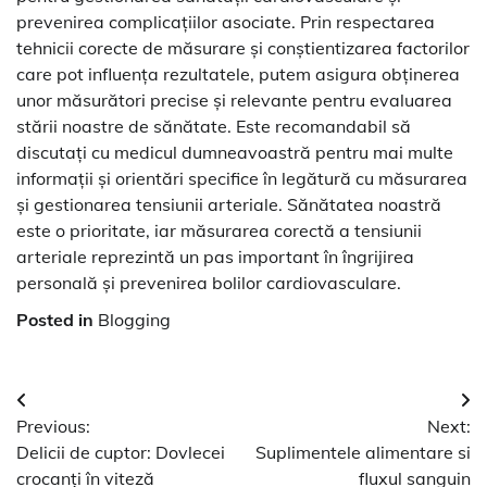
prevenirea complicațiilor asociate. Prin respectarea
tehnicii corecte de măsurare și conștientizarea factorilor
care pot influența rezultatele, putem asigura obținerea
unor măsurători precise și relevante pentru evaluarea
stării noastre de sănătate. Este recomandabil să
discutați cu medicul dumneavoastră pentru mai multe
informații și orientări specifice în legătură cu măsurarea
și gestionarea tensiunii arteriale. Sănătatea noastră
este o prioritate, iar măsurarea corectă a tensiunii
arteriale reprezintă un pas important în îngrijirea
personală și prevenirea bolilor cardiovasculare.
Posted in
Blogging
Navigare
Previous:
Next:
în
Delicii de cuptor: Dovlecei
Suplimentele alimentare si
articole
crocanți în viteză
fluxul sanguin