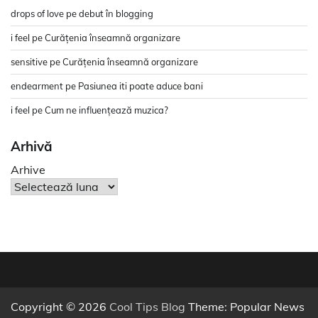
drops of love
pe
debut în blogging
i feel
pe
Curățenia înseamnă organizare
sensitive
pe
Curățenia înseamnă organizare
endearment
pe
Pasiunea iti poate aduce bani
i feel
pe
Cum ne influențează muzica?
Arhivă
Arhive
Copyright © 2026
Cool Tips Blog
Theme: Popular News