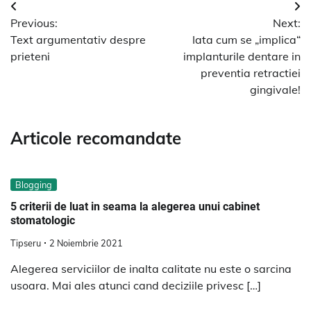
Navigare
Previous:
Next:
în
Text argumentativ despre
Iata cum se „implica“
articole
prieteni
implanturile dentare in
preventia retractiei
gingivale!
Articole recomandate
Blogging
5 criterii de luat in seama la alegerea unui cabinet
stomatologic
Tipseru
2 Noiembrie 2021
Alegerea serviciilor de inalta calitate nu este o sarcina
usoara. Mai ales atunci cand deciziile privesc […]