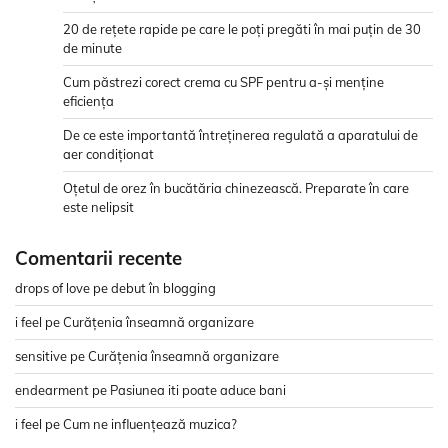
20 de rețete rapide pe care le poți pregăti în mai puțin de 30
de minute
Cum păstrezi corect crema cu SPF pentru a-și menține
eficiența
De ce este importantă întreținerea regulată a aparatului de
aer condiționat
Oțetul de orez în bucătăria chinezească. Preparate în care
este nelipsit
Comentarii recente
drops of love
pe
debut în blogging
i feel
pe
Curățenia înseamnă organizare
sensitive
pe
Curățenia înseamnă organizare
endearment
pe
Pasiunea iti poate aduce bani
i feel
pe
Cum ne influențează muzica?