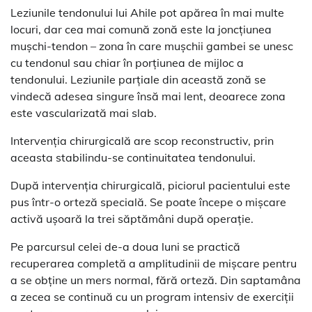
Leziunile tendonului lui Ahile pot apărea în mai multe
locuri, dar cea mai comună zonă este la joncțiunea
mușchi-tendon – zona în care mușchii gambei se unesc
cu tendonul sau chiar în porțiunea de mijloc a
tendonului. Leziunile parțiale din această zonă se
vindecă adesea singure însă mai lent, deoarece zona
este vascularizată mai slab.
Intervenția chirurgicală are scop reconstructiv, prin
aceasta stabilindu-se continuitatea tendonului.
După intervenția chirurgicală, piciorul pacientului este
pus într-o orteză specială. Se poate începe o mișcare
activă ușoară la trei săptămâni după operație.
Pe parcursul celei de-a doua luni se practică
recuperarea completă a amplitudinii de mișcare pentru
a se obține un mers normal, fără orteză. Din saptamâna
a zecea se continuă cu un program intensiv de exerciții