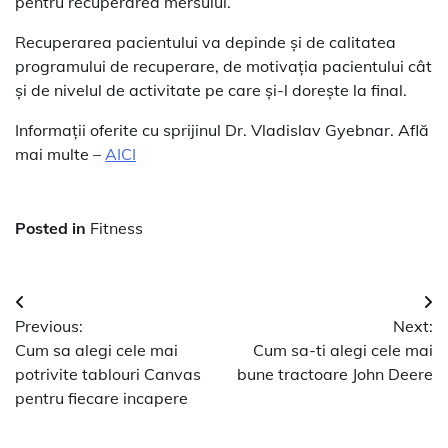
pentru recuperarea mersului.
Recuperarea pacientului va depinde și de calitatea
programului de recuperare, de motivația pacientului cât
și de nivelul de activitate pe care și-l dorește la final.
Informații oferite cu sprijinul Dr. Vladislav Gyebnar. Află
mai multe –
AICI
Posted in
Fitness
Navigare
Previous:
Next:
în
Cum sa alegi cele mai
Cum sa-ti alegi cele mai
articole
potrivite tablouri Canvas
bune tractoare John Deere
pentru fiecare incapere