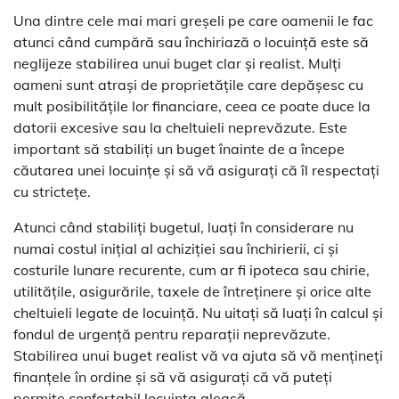
Una dintre cele mai mari greșeli pe care oamenii le fac
atunci când cumpără sau închiriază o locuință este să
neglijeze stabilirea unui buget clar și realist. Mulți
oameni sunt atrași de proprietățile care depășesc cu
mult posibilitățile lor financiare, ceea ce poate duce la
datorii excesive sau la cheltuieli neprevăzute. Este
important să stabiliți un buget înainte de a începe
căutarea unei locuințe și să vă asigurați că îl respectați
cu strictețe.
Atunci când stabiliți bugetul, luați în considerare nu
numai costul inițial al achiziției sau închirierii, ci și
costurile lunare recurente, cum ar fi ipoteca sau chirie,
utilitățile, asigurările, taxele de întreținere și orice alte
cheltuieli legate de locuință. Nu uitați să luați în calcul și
fondul de urgență pentru reparații neprevăzute.
Stabilirea unui buget realist vă va ajuta să vă mențineți
finanțele în ordine și să vă asigurați că vă puteți
permite confortabil locuința aleasă.