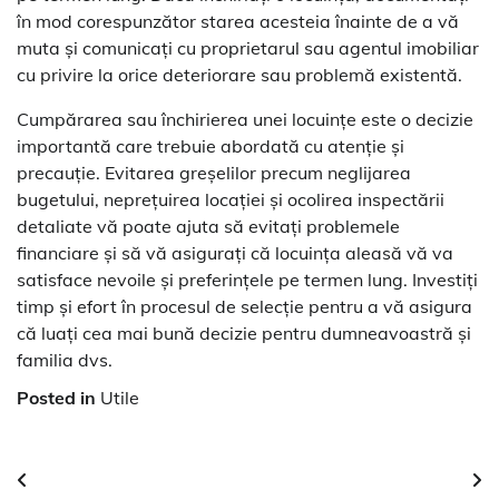
în mod corespunzător starea acesteia înainte de a vă
muta și comunicați cu proprietarul sau agentul imobiliar
cu privire la orice deteriorare sau problemă existentă.
Cumpărarea sau închirierea unei locuințe este o decizie
importantă care trebuie abordată cu atenție și
precauție. Evitarea greșelilor precum neglijarea
bugetului, neprețuirea locației și ocolirea inspectării
detaliate vă poate ajuta să evitați problemele
financiare și să vă asigurați că locuința aleasă vă va
satisface nevoile și preferințele pe termen lung. Investiți
timp și efort în procesul de selecție pentru a vă asigura
că luați cea mai bună decizie pentru dumneavoastră și
familia dvs.
Posted in
Utile
Navigare