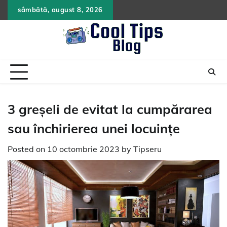
Skip
sâmbătă, august 8, 2026
to
content
3 greșeli de evitat la cumpărarea
sau închirierea unei locuințe
Posted on
10 octombrie 2023
by
Tipseru